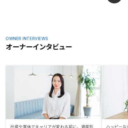
OWNER INTERVIEWS
オーナーインタビュー
出産や育休でキャリアが変わる前に、資産形
ハッピーな