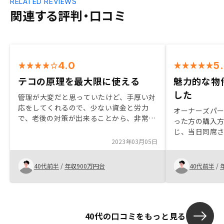
RELATED REVIEWS
関連する評判・口コミ
4.0
5
テコの原理を最大限に使える
魅力的な物
した
管理が大変だと思っていたけど、手厚い対
応をしてくれるので、少ない資金と労力
オーナーズパ
で、老後の対策が出来ることから、非常に
った方の購入
魅力をかんじた。また、これからのインフ
じ、当日同席
レ対策にも活用できると思うので、知人に
2023年03月05日
件があったら
も是非勧めたい
に提案いただ
決。購入まで
40代前半
/
年収900万円台
40代前半
/
ことができた
40代の口コミをもっと見る