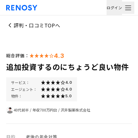
ログイン
評判・口コミTOPへ
4.3
総合評価：
追加投資するのにちょうど良い物件
サービス：
4.0
エージェント：
4.0
物件：
5.0
40代前半
/
年収700万円台
/
沢井製薬株式会社
目的
老後の年金対策