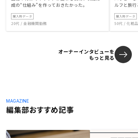
成の“仕組み”を作っておきたかった。
ルフと旅行
購入時データ
購入時データ
20代 / 金融機関勤務
50代 / 化
オーナーインタビューを
もっと見る
MAGAZINE
編集部おすすめ記事