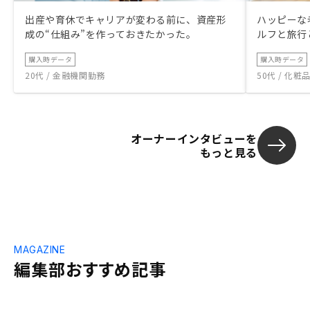
出産や育休でキャリアが変わる前に、資産形
ハッピーな
成の“仕組み”を作っておきたかった。
ルフと旅行
購入時データ
購入時データ
20代 / 金融機関勤務
50代 / 化
オーナーインタビューを
もっと見る
MAGAZINE
編集部おすすめ記事