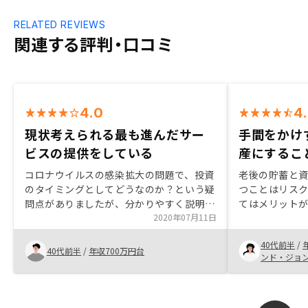
RELATED REVIEWS
関連する評判・口コミ
4.0
4
現状考えられる最も進んだサー
手間をかけ
ビスの提供をしている
産にするこ
コロナウイルスの感染拡大の問題で、投資
老後の貯蓄と
のタイミングとしてどうなのか？という疑
つことはリス
問点がありましたが、分かりやすく説明し
てはメリット
ていただいて決断できました。複数物件の
2020年07月11日
もオンライン
候補がある中で、どちらを選択したら良い
りやすかった
40代前半
/
か分からない、という現実があり、セール
た。デメリッ
40代前半
/
年収700万円台
ンド・ジョ
スの方のお考えが一番決め手となりまし
とができた。
た。現状考え得る、最も進んだサービスを
ていきしてくださっているのではないかと
思います。