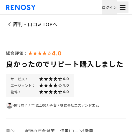
ログイン
評判・口コミTOPへ
4.0
総合評価：
良かったのでリピート購入しました
サービス：
4.0
エージェント：
4.0
物件：
4.0
40代前半
/
年収1100万円台
/
株式会社エスアンドエム
目的
老後の年金対策、 信用(ローン)活用