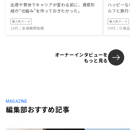
出産や育休でキャリアが変わる前に、資産形
ハッピーな
成の“仕組み”を作っておきたかった。
ルフと旅行
購入時データ
購入時データ
20代 / 金融機関勤務
50代 / 化
オーナーインタビューを
もっと見る
MAGAZINE
編集部おすすめ記事