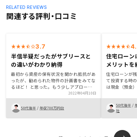
RELATED REVIEWS
関連する評判・口コミ
3.7
4
半信半疑だったがサブリースと
住宅ローン
の違いがわかり納得
メリットを
最初から資産の保有状況を聞かれ抵抗があ
住宅ローンが
ったが、勧められた物件の計画書をみてな
て投資する時
るほど！ と思った。もう少しアプローチ
は現金（預金
の仕方は見直した方がよいかも？ できれ
2022年04月10日
クでの資産形
ば、この物件を購入後に行う確定申告の際
管理してもら
50代後半
/
に気をつけることなど助言が欲しかった。
ばもう10年早
50代後半
/
年収700万円台
社
もあります。
物件情報（売
れるようにな
は小さいので