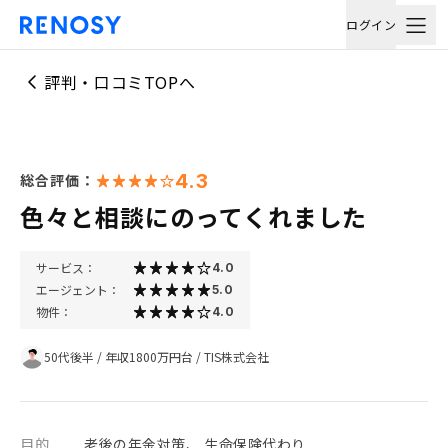
ログイン
評判・口コミTOPへ
4.3
総合評価：
色々と相談にのってくれました
サービス：
4.0
エージェント：
5.0
物件：
4.0
50代後半
/
年収1800万円台
/
TIS株式会社
目的
老後の年金対策、 生命保険代わり