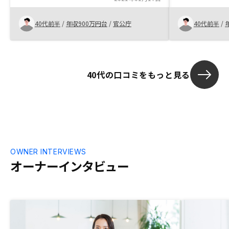
ネージできて
はスムーズに完了したので非常に助かりま
した。今のところありません。
40代前半
/
年収900万円台
/
官公庁
40代前半
/
40代の口コミをもっと見る
OWNER INTERVIEWS
オーナーインタビュー