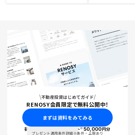
不動産投資はじめてガイド
RENOSY会員限定で無料公開中！
まずは資料をみてみる
※
初回面談で
ポイント
50,000
円分
PayPay
プレゼント適用条件詳細
※条件・上限あり