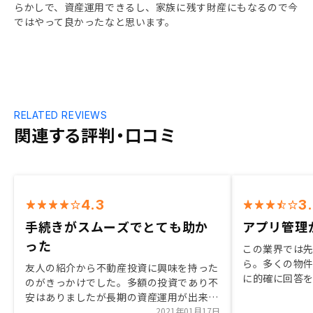
らかしで、資産運用できるし、家族に残す財産にもなるので今
ではやって良かったなと思います。
RELATED REVIEWS
関連する評判・口コミ
4.3
3
手続きがスムーズでとても助か
アプリ管理
った
この業界では先
ら。多くの物
友人の紹介から不動産投資に興味を持った
に的確に回答
のがきっかけでした。多額の投資であり不
レッジを効か
安はありましたが長期の資産運用が出来る
は良かった。
と思い決めました。契約の手続きに関して
2021年01月17日