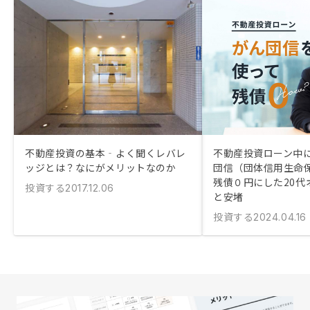
不動産投資の基本‐よく聞くレバレ
不動産投資ローン中
ッジとは？なにがメリットなのか
団信（団体信用生命
残債０円にした20代
投資する
2017.12.06
と安堵
投資する
2024.04.16