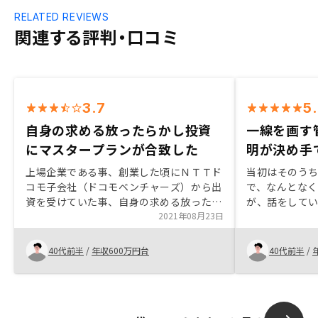
RELATED REVIEWS
関連する評判・口コミ
3.7
5
自身の求める放ったらかし投資
一線を画す
にマスタープランが合致した
明が決め手
上場企業である事、創業した頃にＮＴＴド
当初はそのう
コモ子会社（ドコモベンチャーズ）から出
で、なんとな
資を受けていた事、自身の求める放ったら
が、話をして
かし投資にマスタープランが合致した事。
2021年08月23日
ん、悪い点に
この3点が、最終的にGAテクノロジーに決
ともに、管理
めた理由です。利回りを良くするか、GA
な魅力を感じ
40代前半
/
年収600万円台
40代前半
/
テクノロジーが金融に進出して安い金利を
物件の提案が
提供してくれるか、株の配当を増やしてく
でした。契約
れるか。いずれかができれば、もう一室増
途と合わせて
やしたいです。
にしてもらう