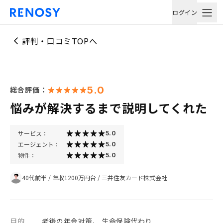
ログイン
評判・口コミTOPへ
5.0
総合評価：
悩みが解決するまで説明してくれた
サービス：
5.0
エージェント：
5.0
物件：
5.0
40代前半
/
年収1200万円台
/
三井住友カード株式会社
目的
老後の年金対策、 生命保険代わり