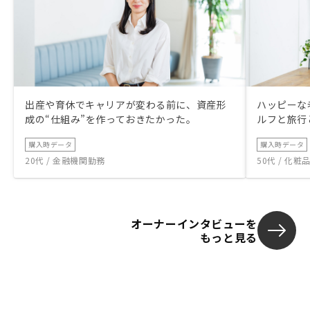
出産や育休でキャリアが変わる前に、資産形
ハッピーな
成の“仕組み”を作っておきたかった。
ルフと旅行
購入時データ
購入時データ
20代 / 金融機関勤務
50代 / 化
オーナーインタビューを
もっと見る