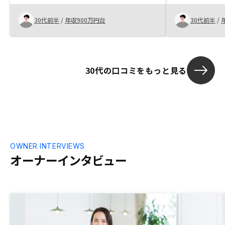
ウェブ上で完結しました。銀行口座開設や
ト体制も厚く
火災保険までスマホで出来て、購入までの
紹介可能物件の
30代前半
/
年収900万円台
30代前半
/
顧客体験がとてもデザインされたものであ
降相談がしや
ることを感じました。営業担当の方もとて
も対応が早く、物件選択やシミュレーショ
ン、リスク説明なども漏れなく説明して頂
30代の口コミをもっと見る
けました。妻に説明する際にアナログなも
のが必要でしたが何も資料がないので困り
ました。結局他社からもらった不動産投資
のマンガを使いました。
OWNER INTERVIEWS
オーナーインタビュー