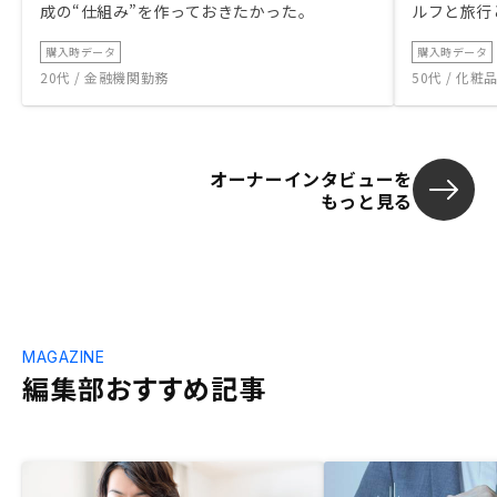
成の“仕組み”を作っておきたかった。
ルフと旅行
購入時データ
購入時データ
20代 / 金融機関勤務
50代 / 化
オーナーインタビューを
もっと見る
MAGAZINE
編集部おすすめ記事