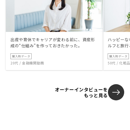
出産や育休でキャリアが変わる前に、資産形
ハッピーな
成の“仕組み”を作っておきたかった。
ルフと旅行
購入時データ
購入時データ
20代 / 金融機関勤務
50代 / 化
オーナーインタビューを
もっと見る