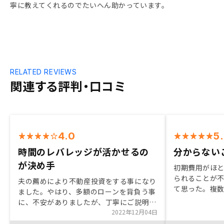
寧に教えてくれるのでたいへん助かっています。
RELATED REVIEWS
関連する評判・口コミ
4.0
5
時間のレバレッジが活かせるの
分からない
が決め手
初期費用がほ
られることが
夫の薦めにより不動産投資をする事になり
て思った。複
ました。やはり、多額のローンを背負う事
ことの利点を
に、不安がありましたが、丁寧にご説明い
物件の場合、
ただき、また複数の物件を購入するとこに
2022年12月04日
物件ごとの良
よるリスクの分散、団体信用保険の加入等