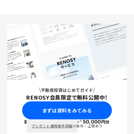
不動産投資はじめてガイド
RENOSY会員限定で無料公開中！
まずは資料をみてみる
※
初回面談で
ポイント
50,000
円分
PayPay
プレゼント適用条件詳細
※条件・上限あり