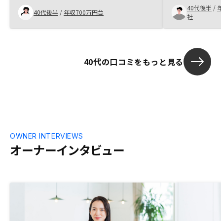
た。
40代後半
/
により、不安も減り、購入に踏み切る事が
40代後半
/
年収700万円台
社
出来ました。
40代の口コミをもっと見る
OWNER INTERVIEWS
オーナーインタビュー