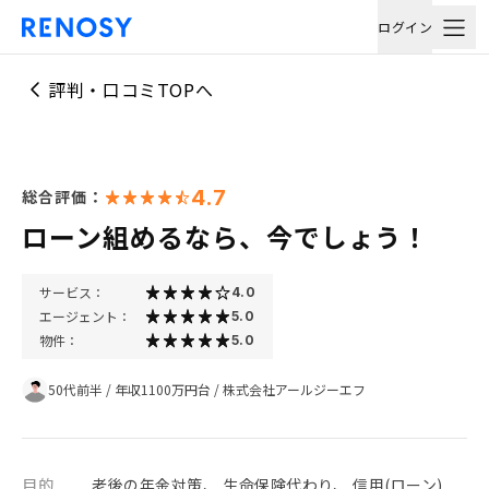
ログイン
評判・口コミTOPへ
4.7
総合評価：
ローン組めるなら、今でしょう！
サービス：
4.0
エージェント：
5.0
物件：
5.0
50代前半
/
年収1100万円台
/
株式会社アールジーエフ
目的
老後の年金対策、 生命保険代わり、 信用(ローン)