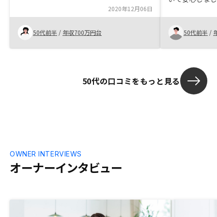
2020年12月06日
が大きくなる
していると感じ
は、担当者が
50代前半
/
年収700万円台
50代前半
/
契約できてよ
50代の口コミをもっと見る
OWNER INTERVIEWS
オーナーインタビュー