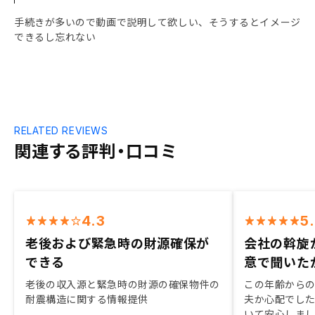
手続きが多いので動画で説明して欲しい、そうするとイメージ
できるし忘れない
RELATED REVIEWS
関連する評判・口コミ
4.3
5
老後および緊急時の財源確保が
会社の斡旋
できる
意で聞いた
老後の収入源と緊急時の財源の確保物件の
この年齢から
耐震構造に関する情報提供
夫か心配でし
いて安心しまし