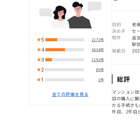
目的
老
決め手
セ
物件
追
5
2172件
駅徒
4
3634件
掲載日
20
3
1192件
2
85件
総評
1
1件
マンション投
全ての評価を見る
目の購入に繋
かる手続きも
件目、2件目