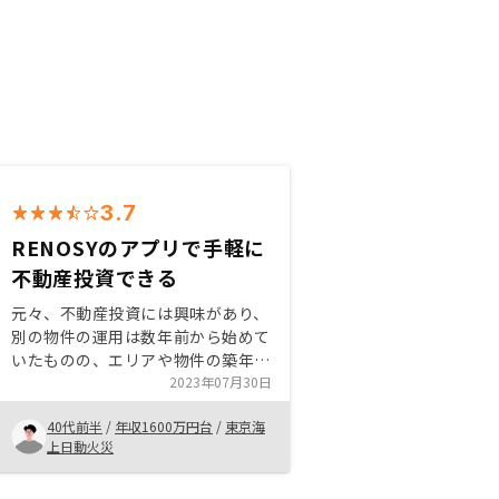
3.7
RENOSYのアプリで手軽に
不動産投資できる
元々、不動産投資には興味があり、
別の物件の運用は数年前から始めて
いたものの、エリアや物件の築年数
等のリスク分散することが必要と考
2023年07月30日
えたため、今回RENOSYでの購入を
40代前半
/
年収1600万円台
/
東京海
検討するようになりました。
上日動火災
RENOSYのアプリ管理の便利性が良
いと感じました。