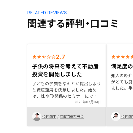
RELATED REVIEWS
関連する評判・口コミ
2.7
子供の将来を考えて不動産
満足度
投資を開始しました
知人の紹介
がとても良
子どもの学費をなんとか捻出しよう
ました。手
と資産運用を決意しました。始め
の購入だっ
は、株やFX関係のセミナーにでる
りやすかっ
なかで、ミドルリスクミドルリター
2020年07月04日
状況を確認
ンの不動産投資に出会いました。何
ています。
社かセミナーに参加する中で、不動
40代前半
/
年収700万円台
40代前
紹介してい
産投資の仕組みを学び、リスクとリ
ターンについて理解し、リノシーさ