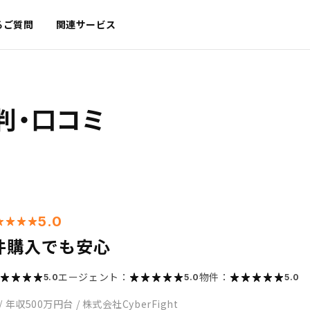
るご質問
関連サービス
判・口コミ
5.0
件購入でも安心
エージェント：
物件：
5.0
5.0
5.0
/
年収500万円台
/
株式会社CyberFight