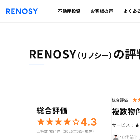
不動産投資
お客様の声
よくあ
RENOSY
の評
（リノシー）
総合評価：
総合評価
複数物
4.3
サービス：
回答数7084件（2026年08月現在）
40代前半