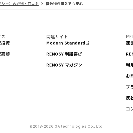
リノシー）の評判・口コミ
複数物件購入でも安心
ビス
関連サイト
RE
産投資
Modern Standard
運
産売却
RENOSY 利諾喜
RE
RENOSY マガジン
利
お
プ
反
コ
©︎2018-2026 GA technologies Co., Ltd.