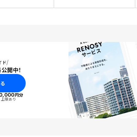
イド
料公開中！
みる
0,000
円分
・上限あり