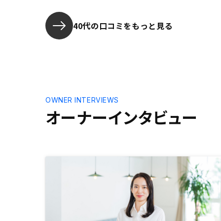
んと出会いむした。最終的に物件を
決めるときは、会社の将来性とエー
ジェントの方の熱心さで決めまし
40代の口コミをもっと見る
た！契約してからの事務手続きがも
っとスムーズであれば！友人にも勧
めやすいです。正直、段取りが悪い
し担当の方も「初めてなんです
か？」と言いたいぐらいぐだぐだで
した。社員さんが事務手続きを
100％わかっているように研修をお
OWNER INTERVIEWS
願いします。そうすれば、さらに発
オーナーインタビュー
展すると思います。