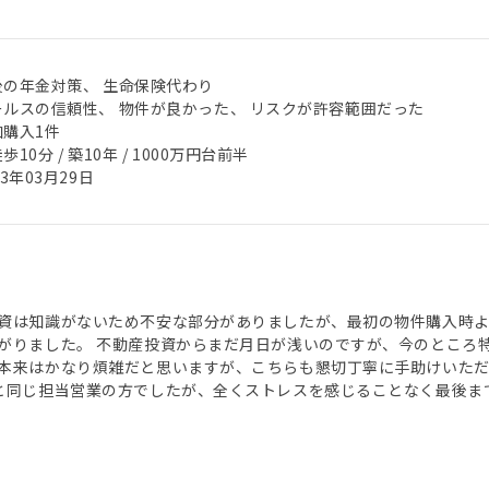
後の年金対策、 生命保険代わり
ールスの信頼性、 物件が良かった、 リスクが許容範囲だった
加購入1件
歩10分 / 築10年 / 1000万円台前半
23年03月29日
資は知識がないため不安な部分がありましたが、最初の物件購入時よ
がりました。 不動産投資からまだ月日が浅いのですが、今のところ
本来はかなり煩雑だと思いますが、こちらも懇切丁寧に手助けいただ
と同じ担当営業の方でしたが、全くストレスを感じることなく最後ま