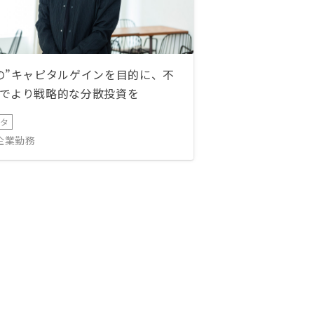
の”キャピタルゲインを目的に、不
でより戦略的な分散投資を
ータ
IT企業勤務