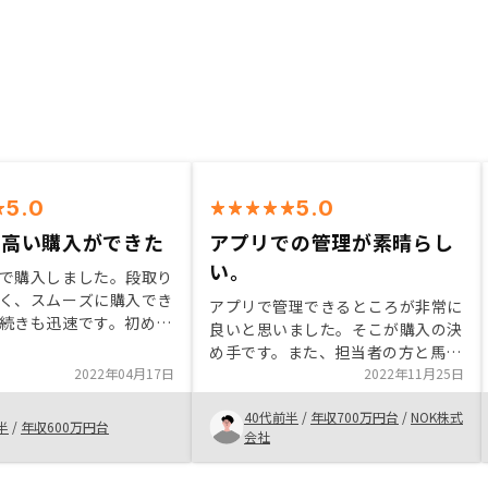
5.0
5.0
の高い購入ができた
アプリでの管理が素晴らし
い。
で購入しました。段取り
く、スムーズに購入でき
アプリで管理できるところが非常に
続きも迅速です。初めて
良いと思いました。そこが購入の決
たのですが、とてもわか
め手です。また、担当者の方と馬が
たです。アプリで物件の
2022年04月17日
合ったのも決め手の一つとなりま
2022年11月25日
できるのも便利だと感じ
す。AIで不動産物件を査定して選ば
 状況に合う良い物件も
40代前半
/
年収700万円台
/
NOK株式
れてるのも経験と勘に頼りがちな、
半
/
年収600万円台
ただきました。
会社
不動産選定においてかなり信頼がで
きると思い、契約に至りました。