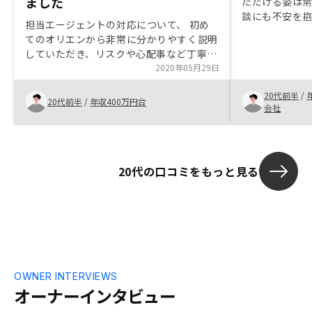
ました
ただける姿は
談にも不安を
担当エージェントの対応について、 初め
えた為、購入
てのオリエンから非常に分かりやすく説明
社はあります
していただき、リスクや心配事など丁寧に
きる会社やセ
寄り添って教えて頂き、この人なら信頼で
2020年05月29日
上での購入を
きると思い購入に至りました。 内容も将
20代前半
/
来の事を考えると購入しない理由が無かっ
20代前半
/
年収400万円台
会社
たため、購入させて頂きました。信頼の決
め手として、御社の冊子等を最初に頂ける
と、より早い決断が出来ると思います！
20代の口コミをもっと見る
OWNER INTERVIEWS
オーナーインタビュー