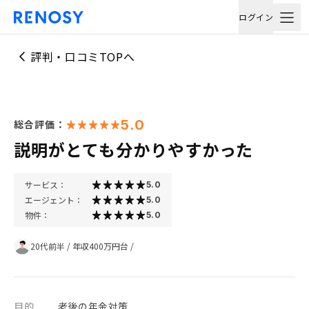
ログイン
評判・口コミTOPへ
5.0
総合評価：
説明がとても分かりやすかった
サービス：
5.0
エージェント：
5.0
物件：
5.0
20代前半
/
年収400万円台
/
目的
老後の年金対策