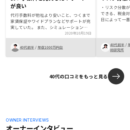
が良い
・リスク分散
できる、税金
代行手数料が他社より安いこと、つくまで
日によって一喜
家賃保証やワイドプランなどサポートが充
が高く、管理
実していた。 また、シミュレーションが
さずにいたが
オンラインででき、自分なりにリスクや収
2020年10月19日
を一括で対応し
益性について検討できる点は評価できる。
を組むので手
40代前半
/
契約後の営業担当の方からの連絡やフォロ
40代前半
/
年収1000万円台
ったが、担当
術研究所
ーの対応が、時に雑に感じるときがありま
たので、短期
した。契約したあとは雑な扱いを受けるも
算をシミュレ
のだ、と残念に感じました。
40代の口コミをもっと見る
OWNER INTERVIEWS
オーナーインタビュー