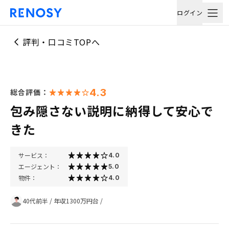
ログイン
評判・口コミTOPへ
4.3
総合評価：
包み隠さない説明に納得して安心で
きた
サービス：
4.0
エージェント：
5.0
物件：
4.0
40代前半
/
年収1300万円台
/