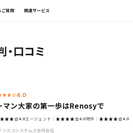
るご質問
関連サービス
判・口コミ
4.0
マン大家の第一歩はRenosyで
エージェント：
物件：
4.0
4.0
4.0
/
シスコシステムズ合同会社