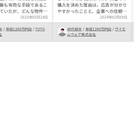
最も有効な手段であるこ
購入を決めた理由は、広告が分かり
ていたが、どんな物件に
やすかったことと、企業への信頼性
うやって投資していくか
2023年05月24日
です。あとは、お声がけしたタイミ
2024年02月09日
があった。しかし、ＡＩ
ングが遅かったにもかかわらず、営
半
/
年収1200万円台
/
TOTO
40代前半
/
年収1200万円台
/
ヴイエ
選定、デジタル化された
業の方が素早く対応頂き、また、フ
社
ムウェア株式会社
理、充実したアフターサ
ォローをしっかりして頂いたため、
あることをしっかり説明
無事に制約させて頂けました。
納得して始めることがで
と早く投資スタートでき
っと選択肢が広がってい
れない。ＡＩを用いての
できるのであれば、各物
を定量化し評価ポイント
でユーザーに見える可す
案すると、ユーザー側が
できるようになるので
すべてお任せになってし