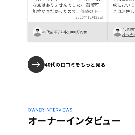
な点はありませんでした。 融資可
成において
能枠がまだあったので、価値の下が
とは理解し
りにくい都内5区で、すでに購入済
2020年12月22日
どの程度ど
み物件と属性の異なるリスク分散が
の手段に難
40代前
決めてでした。
による物件
40代前半
/
年収1800万円台
株式会
各種事務処
ービス等が
いただき、
きた。もっ
ていればも
40代の口コミをもっと見る
たのかもし
物件選定が
件の有効性
のような形
ることで提
選ぶことも
は。今回は
OWNER INTERVIEWS
まった。
オーナーインタビュー