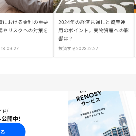
資における金利の重要
2024年の経済見通しと資産運
場やリスクへの対策を
用のポイント。実物資産への影
響は？
投資する
018.09.27
2023.12.27
イド
料公開中！
みる