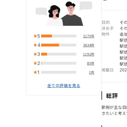
目的
そ
決め手
そ
物件
追
5
2175件
駅徒
4
3634件
駅徒
駅徒
3
1192件
駅徒
2
85件
駅徒
掲載日
20
1
1件
全ての評価を見る
総評
節税が主な目
きたいと考え