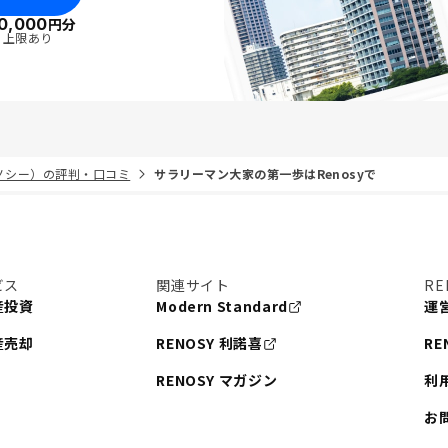
0,000
円分
・上限あり
リノシー）の評判・口コミ
サラリーマン大家の第一歩はRenosyで
ビス
関連サイト
RE
産投資
Modern Standard
運
産売却
RENOSY 利諾喜
RE
RENOSY マガジン
利
お