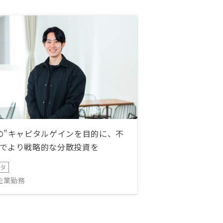
の”キャピタルゲインを目的に、不
でより戦略的な分散投資を
ータ
IT企業勤務