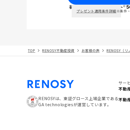
※
初回面談で
ポイント
5
PayPay
プレゼント適用条件詳細
※条件
TOP
RENOSY不動産投資
お客様の声
RENOSY（
サー
不動
RENOSYは、東証グロース上場企業である
不動
GA technologiesが運営しています。