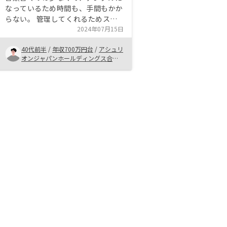
なっているため時間も、手間もかか
らない。 管理してくれるためスト
レスが少ない。 AIなどで物件情報
2024年07月15日
多いと考えています。 勤務先から
40代前半
/
年収700万円台
/
アシュリ
も近い。担当の方も優しくて、いろ
オンジャパンホールディングス合同
いろ教えてくださっているため安
会社
心。 会社的にも安定できるぐらい
成長されているため、信頼関係につ
いても違和感が感じないです。