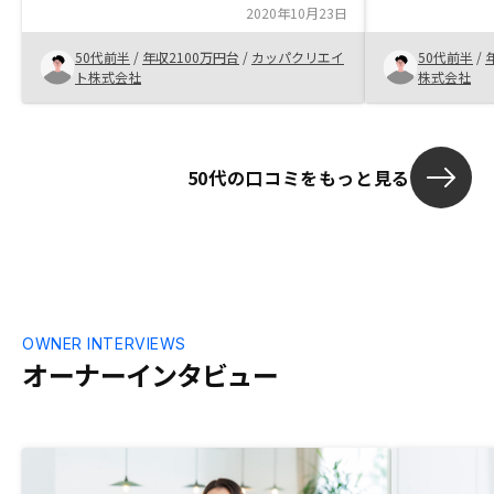
不動産投資の利点を比較出来るものが、
私はリノシー
2020年10月23日
もっとあれば良いと思います。
ではなく、小
したと思ってま
50代前半
/
年収2100万円台
/
カッパクリエイ
50代前半
/
人ぐらいしか
ト株式会社
株式会社
50代の口コミをもっと見る
OWNER INTERVIEWS
オーナーインタビュー