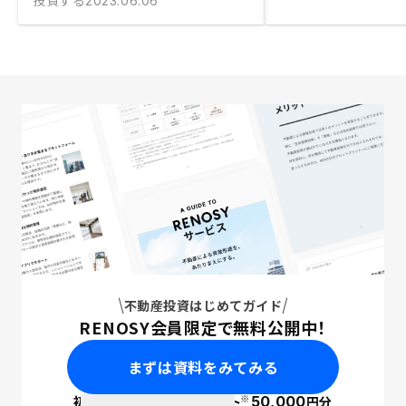
投資する
2023.06.06
不動産投資はじめてガイド
RENOSY会員限定で無料公開中！
まずは資料をみてみる
※
初回面談で
ポイント
50,000
円分
PayPay