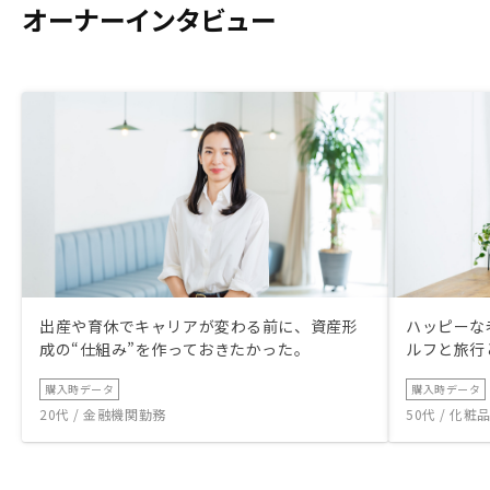
オーナーインタビュー
出産や育休でキャリアが変わる前に、資産形
ハッピーな
成の“仕組み”を作っておきたかった。
ルフと旅行
購入時データ
購入時データ
20代 / 金融機関勤務
50代 / 化