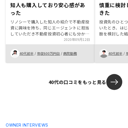
知人も購入しており安心感があ
慎重に検討
った
きた
リノシーで購入した知人の紹介で不動産投
投資先のひと
資に興味を持ち、同じエージェントに担当
いたとき、は
していただき不動産投資初心者にも分かり
肢を検討した
やすく教えていただきました。知人が購入
2020年09月12日
物件を選ぶこ
しているところにも安心感があり、他社で
することがで
もお話、説明いただきましたが、販売のみ
管理もできて
40代前半
/
年収600万円台
/
病院勤務
40代前半
/
ならず管理体制やテクノロジーを駆使され
ているところに安定した将来性を感じリノ
シーでの購入を決意いたしました。 大阪
在住で関東に居住したこともなく土地勘が
40代の口コミをもっと見る
ないため、物件選びもエージェントの方に
頼りきりで些細な疑問や物件ごとの強みも
分かりやすくご説明いただけたことに感謝
いたします。節税対策はメインで説明はな
く安心感が増した一方、経費の捉え方など
アドバイスいただけたら良かったかなと思
います。
OWNER INTERVIEWS