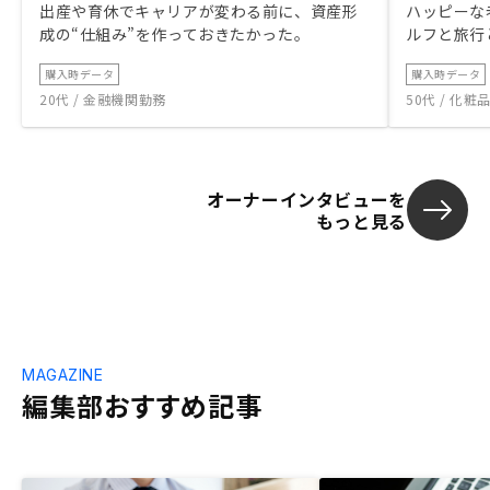
出産や育休でキャリアが変わる前に、資産形
ハッピーな
成の“仕組み”を作っておきたかった。
ルフと旅行
購入時データ
購入時データ
20代 / 金融機関勤務
50代 / 化
オーナーインタビューを
もっと見る
MAGAZINE
編集部おすすめ記事