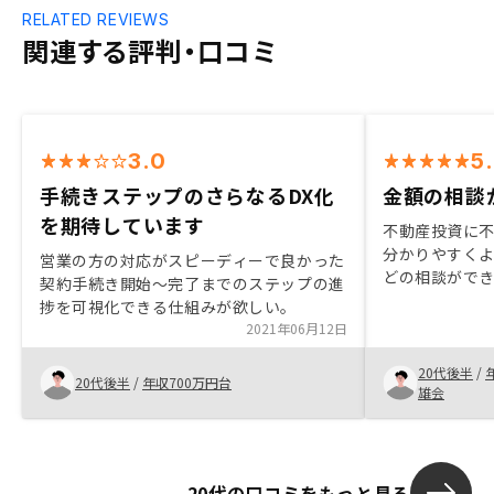
RELATED REVIEWS
関連する評判・口コミ
3.0
5
手続きステップのさらなるDX化
金額の相談
を期待しています
不動産投資に
分かりやすく
営業の方の対応がスピーディーで良かった
どの相談がで
契約手続き開始～完了までのステップの進
ことができた
捗を可視化できる仕組みが欲しい。
頻度も自分に
2021年06月12日
相談しやすい
20代後半
/
20代後半
/
年収700万円台
雄会
20代の口コミをもっと見る