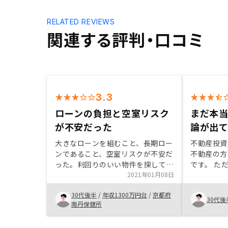
RELATED REVIEWS
関連する評判・口コミ
3.3
ローンの負担と空室リスク
まだ本
が不安だった
論が出
大きなローンを組むこと、長期ロー
不動産投資
ンであること、空室リスクが不安だ
不動産の方
った。利回りのいい物件を探してほ
です。 た
しい。
2021年01月08日
あったりで
とにしまし
30代後半
/
年収1300万円台
/
京都府
ろはやはり
30代後
南丹保健所
と、扱って
だと思いま