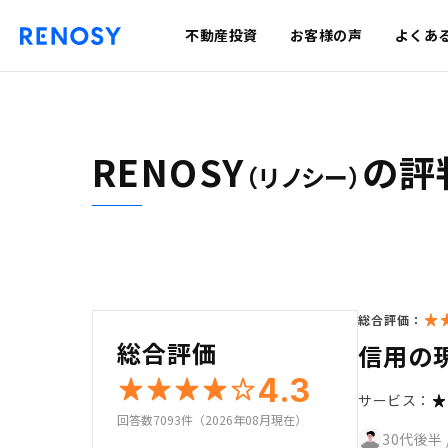
不動産投資
お客様の声
よくあ
RENOSY
の評
（リノシー）
総合評価：
総合評価
信用の
4.3
サービス：
回答数7093件（2026年08月現在）
30代後半