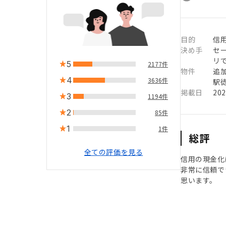
目的
信用
決め手
セ
リ
5
2177件
物件
追
4
3636件
駅徒
掲載日
20
3
1194件
2
85件
1
1件
総評
全ての評価を見る
信用の現金化
非常に信頼で
思います。