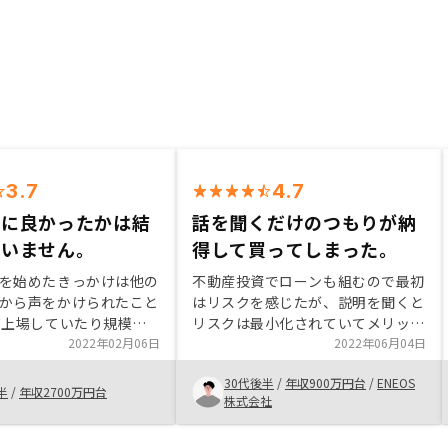
3.7
4.7
当に良かったかは結
話を聞くだけのつもりが納
ていません。
得して買ってしまった。
を始めたきっかけは他の
不動産投資でローンも組むので最初
から声をかけられたこと
はリスクを感じたが、説明を聞くと
だ上場していたり規模で
リスクは最小化されていてメリット
そちらでお世話になるこ
2022年02月06日
しか感じられなかった。月々のキャ
2022年06月04日
た。おすすめしたいとこ
ッシュフローや将来期待されるメリ
30代後半
/
年収900万円台
/
ENEOS
管理が充実しているこ
ットも具体的かつ現実的で安心感が
半
/
年収2700万円台
株式会社
いる規模が大きいところ
あった。
す。どちらかというと長