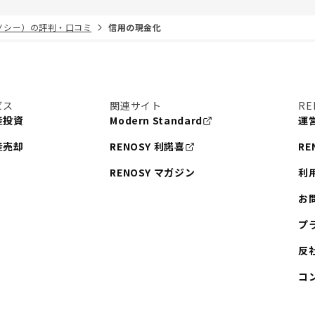
リノシー）の評判・口コミ
信用の現金化
ビス
関連サイト
RE
産投資
Modern Standard
運
産売却
RENOSY 利諾喜
RE
RENOSY マガジン
利
お
プ
反
コ