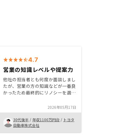
4.7
営業の知識レベルや提案力
他社の担当者とも何度か面談しまし
たが、営業の方の知識などが一番良
かったため最終的にリノシーを選択
しました。他の会社の話も聞くと違
いがよくわかると思います。またア
2026年05月17日
プリで全てが管理できる手軽さや、
新規物件も自分で探せる便利さにも
30代後半
/
年収1100万円台
/
トヨタ
魅力を感じています。
自動車株式会社