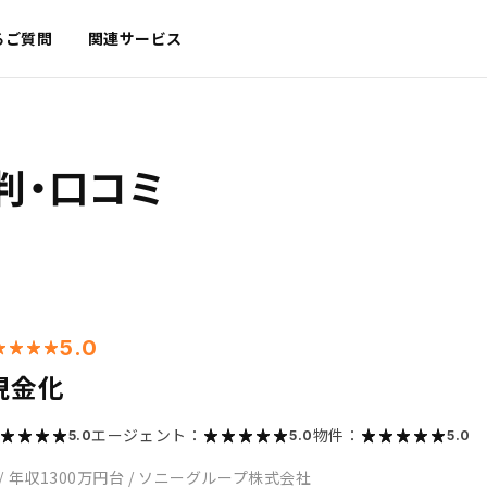
るご質問
関連サービス
判・口コミ
5.0
現金化
エージェント：
物件：
5.0
5.0
5.0
/
年収1300万円台
/
ソニーグループ株式会社