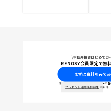
不動産投資はじめてガ
RENOSY会員限定で無
まずは資料をみて
※
初回面談で
ポイント
5
PayPay
プレゼント適用条件詳細
※条件