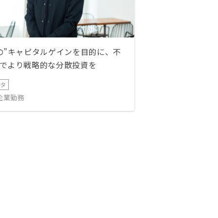
の”キャピタルゲインを目的に、不
でより戦略的な分散投資を
ータ
IT企業勤務