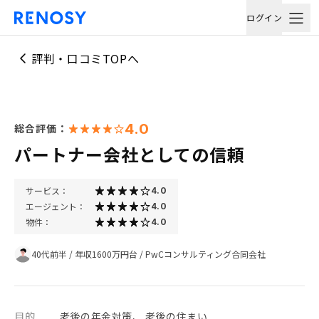
ログイン
評判・口コミTOPへ
4.0
総合評価：
パートナー会社としての信頼
サービス：
4.0
エージェント：
4.0
物件：
4.0
40代前半
/
年収1600万円台
/
PwCコンサルティング合同会社
目的
老後の年金対策、 老後の住まい