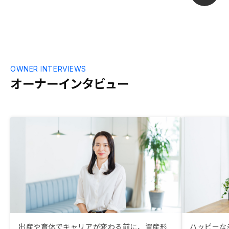
として推し進
す。
OWNER INTERVIEWS
オーナーインタビュー
出産や育休でキャリアが変わる前に、資産形
ハッピーな