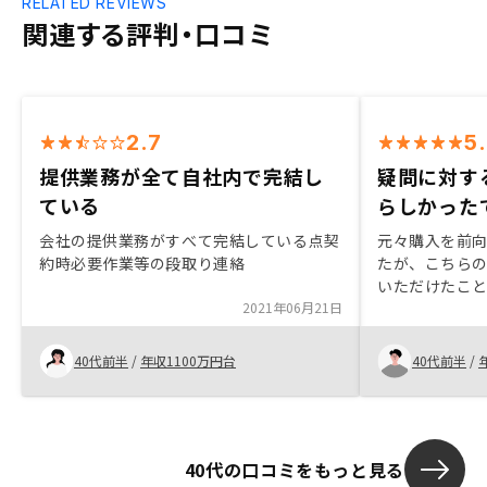
RELATED REVIEWS
関連する評判・口コミ
2.7
5
提供業務が全て自社内で完結し
疑問に対す
ている
らしかった
会社の提供業務がすべて完結している点契
元々購入を前
約時必要作業等の段取り連絡
たが、こちら
いただけたこ
2021年06月21日
電話面談してい
お出しするこ
だければ幸いで
40代前半
/
年収1100万円台
40代前半
/
くださった髙橋
様に感謝もう
リや電子書類
なり飛び込み
40代の口コミをもっと見る
ていると思い