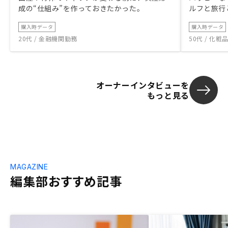
成の“仕組み”を作っておきたかった。
ルフと旅行
購入時データ
購入時データ
20代 / 金融機関勤務
50代 / 化
オーナーインタビューを
もっと見る
MAGAZINE
編集部おすすめ記事