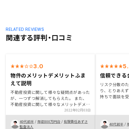
RELATED REVIEWS
関連する評判・口コミ
3.0
5
物件のメリットデメリットふま
信頼できる
えて説明
リスク分散の
り、とりあえ
不動産投資に関して様々な疑問点があった
持ちで面談を
が、一つずつ解消してもらえた。 また、
かで、疑問点
不動産投資に関して様々なメリットデメリ
したが、全て
ットがある点も詳しく説明があった。 投
2022年02月03日
があり、信頼
資後にもアプリで適時に物件の情報を確認
することに決
40代前半
/
年収800万円台
/
有限責任あずさ
できる点や問い合わせにも当日、遅くても
40代前半
/
監査法人
翌日までに連絡が来るので使い勝手が良い