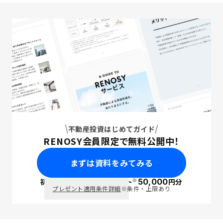
不動産投資はじめてガイド
RENOSY会員限定で無料公開中！
まずは資料をみてみる
※
初回面談で
ポイント
50,000
円分
PayPay
プレゼント適用条件詳細
※条件・上限あり