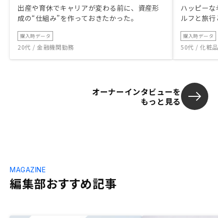
出産や育休でキャリアが変わる前に、資産形
ハッピーな
成の“仕組み”を作っておきたかった。
ルフと旅行
購入時データ
購入時データ
20代 / 金融機関勤務
50代 / 化
オーナーインタビューを
もっと見る
MAGAZINE
編集部おすすめ記事