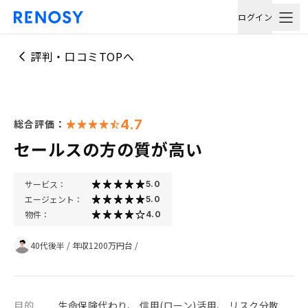
ログイン
評判・口コミTOPへ
4.7
総合評価：
セールスの方の質が高い
サービス：
5.0
エージェント：
5.0
物件：
4.0
40代後半
/
年収1200万円台
/
目的
生命保険代わり、 信用(ローン)活用、 リスク分散