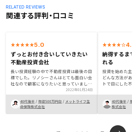
RELATED REVIEWS
関連する評判・口コミ
5.0
4
ずっとお付き合いしていきたい
納得するま
不動産投資会社
れる
長い投資経験の中で不動産投資は最後の目
投資を始めた
標でした。リノシーさんはとても面白い会
どんな方法が
社なので顧客になりたいと思っていまし
トで目にした
た。この度、リノシーさんから物件を購入
2022年01月24日
色んな不安を
でき、長いお付き合いができることを光栄
RENOSYに
40代後半
/
年収500万円台
/
メットライフ生
40代後半
/
に思ってます。
とりを経て購入
命保険株式会社
株式会社
討している方
由がないと言