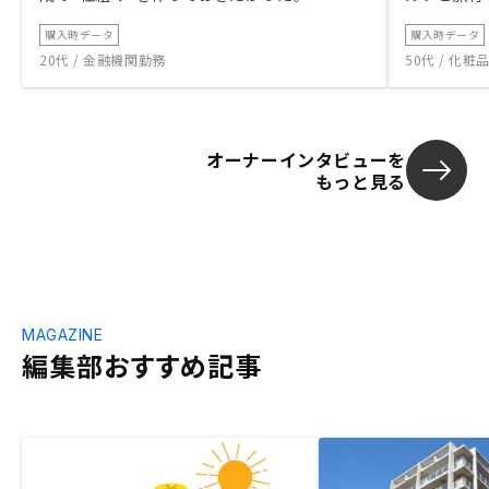
購入時データ
購入時データ
20代 / 金融機関勤務
50代 / 化
オーナーインタビューを
もっと見る
MAGAZINE
編集部おすすめ記事