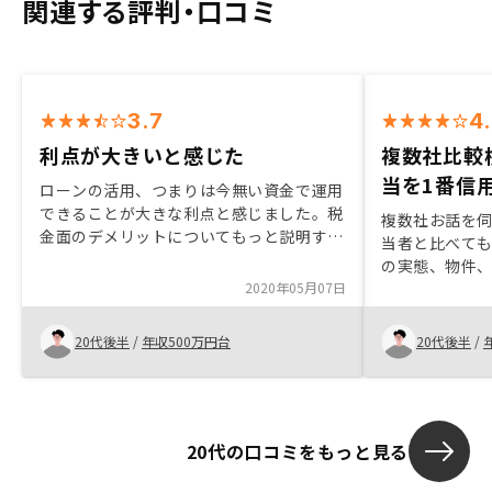
関連する評判・口コミ
3.7
4
利点が大きいと感じた
複数社比較
当を1番信
ローンの活用、つまりは今無い資金で運用
できることが大きな利点と感じました。税
複数社お話を
金面のデメリットについてもっと説明すべ
当者と比べて
きです。
の実態、物件
2020年05月07日
した。物件の
ろいろお手数
で感謝してい
20代後半
/
年収500万円台
20代後半
/
たが、どう変
確に説明して
20代の口コミをもっと見る