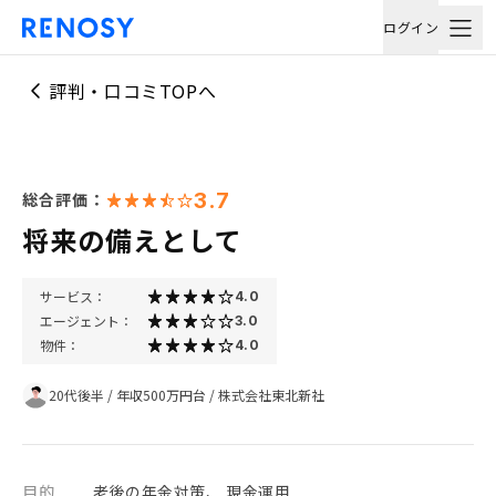
ログイン
評判・口コミTOPへ
3.7
総合評価：
将来の備えとして
サービス：
4.0
エージェント：
3.0
物件：
4.0
20代後半
/
年収500万円台
/
株式会社東北新社
目的
老後の年金対策、 現金運用