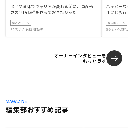
出産や育休でキャリアが変わる前に、資産形
ハッピーな
成の“仕組み”を作っておきたかった。
ルフと旅行
購入時データ
購入時データ
20代 / 金融機関勤務
50代 / 化
オーナーインタビューを
もっと見る
MAGAZINE
編集部おすすめ記事