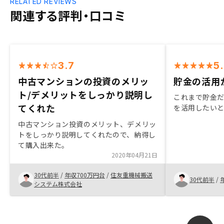
RELATED REVIEWS
関連する評判・口コミ
3.7
5
中古マンションの投資のメリッ
貯金の活用
ト/デメリットをしっかり説明し
これまで貯金
てくれた
を活用したい
中古マンション投資のメリット、デメリッ
トをしっかり説明してくれたので、納得し
て購入出来た。
2020年04月21日
30代前半
/
年収700万円台
/
住友重機械搬送
30代前半
/
システム株式会社