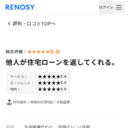
ログイン
評判・口コミTOPへ
5.0
総合評価：
他人が住宅ローンを返してくれる。
サービス：
5.0
エージェント：
5.0
物件：
5.0
30代前半
/
年収800万円台
/
大和証券
目的
生命保険代わり、 信用(ローン)活用