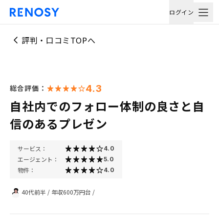
ログイン
評判・口コミTOPへ
4.3
総合評価：
自社内でのフォロー体制の良さと自
信のあるプレゼン
サービス：
4.0
エージェント：
5.0
物件：
4.0
40代前半
/
年収600万円台
/