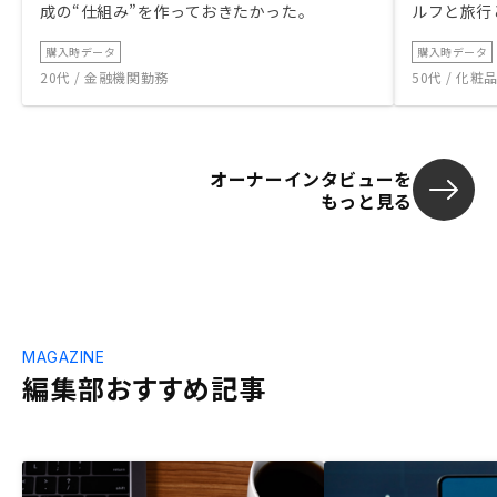
成の“仕組み”を作っておきたかった。
ルフと旅行
購入時データ
購入時データ
20代 / 金融機関勤務
50代 / 化
オーナーインタビューを
もっと見る
MAGAZINE
編集部おすすめ記事