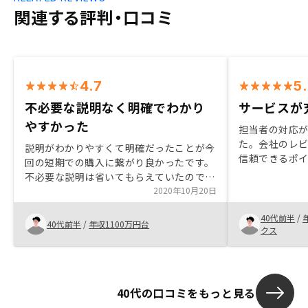
関連する評判・口コミ
4.7
5
不必要な説明なく明確でわかり
サービスが
やすかった
担当者の対応
た。会社のレ
説明がわかりやすくて明確だったことが今
信頼できるポ
回の短期での購入に繋がり良かったです。
入後はほとんど
不必要な説明は省いてもらえていたので重
ることと、ア
点的に聞きたいことにフォーカスできまし
2020年10月20日
きっかけにな
た。短期購入ということも影響あったの
てでしたが、
40代前半
/
か、ミスが多かった。また、紹介している
40代前半
/
年収1100万円台
たので依頼し
クス
人たちのアップデートが遅いこともあり、
アフターケアをしっかりしてもらいたい。
40代の口コミをもっと見る