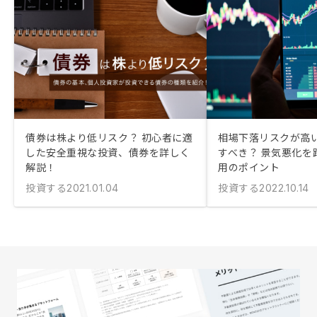
債券は株より低リスク？ 初心者に適
相場下落リスクが高
した安全重視な投資、債券を詳しく
すべき？ 景気悪化を
解説！
用のポイント
投資する
投資する
2021.01.04
2022.10.14