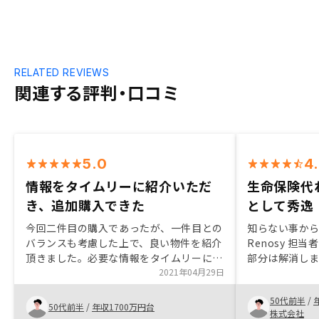
RELATED REVIEWS
関連する評判・口コミ
5.0
4
情報をタイムリーに紹介いただ
生命保険代
き、追加購入できた
として秀逸
今回二件目の購入であったが、一件目との
知らない事か
バランスも考慮した上で、良い物件を紹介
Renosy 担
頂きました。必要な情報をタイムリーに提
部分は解消し
供いただき、非常に検討を進めやすかった
2021年04月29日
好みが合えば
です。ありがとうございました。
険代わり兼老
50代前半
/
低く、優秀な
50代前半
/
年収1700万円台
株式会社
ローン決済ま