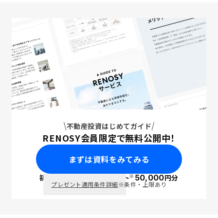
不動産投資はじめてガイド
RENOSY会員限定で無料公開中！
まずは資料をみてみる
※
初回面談で
ポイント
50,000
円分
PayPay
プレゼント適用条件詳細
※条件・上限あり