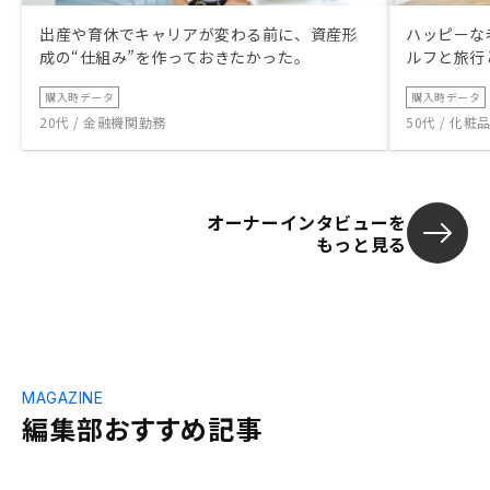
出産や育休でキャリアが変わる前に、資産形
ハッピーな
成の“仕組み”を作っておきたかった。
ルフと旅行
購入時データ
購入時データ
20代 / 金融機関勤務
50代 / 化
オーナーインタビューを
もっと見る
MAGAZINE
編集部おすすめ記事