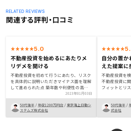
RELATED REVIEWS
関連する評判・口コミ
5.0
5
不動産投資を始めるにあたりメ
自分の置か
リデメを聞ける
えた提案に
不動産投資を初めて行うにあたり、リスク
不動産投資を検
を具体的に説明いただきマイナス面を理解
不動産投資に
して進められた点 築年数や利便性の高い
フィットとリ
物件のメリットを詳しく聞くことが出来、
2023年01月03日
が大切だと思
納得感を感じた点 年齢的に融資が可能か
取り得るリス
50代後半
/
年収1200万円台
/
東京海上日動シ
50代後半
/
不安だったが素早く確認していただけた。
はRENOSY
ステムズ株式会社
式会社
物件の過去の価格変動を知っておきたかっ
案してくれま
た。自身で調べた所、過去対比でかなり高
とのアグリゲ
い気がしたが、全般に高くなっているなど
などのシミュ
の状況を知りたかった。
がたいです。