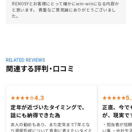
RENOSYとお客様にとって確かにwin-winになる内容か
と思います。 貴重なご意見誠にありがとうございまし
た。
RELATED REVIEWS
関連する評判・口コミ
4.3
5
定年が近づいたタイミングで、
正直、今で
話にも納得できた為
が、現実で
友人の勧めもあり、また定年まで7年とな
・担当者が信頼
り資産形成について真剣に考えたいタイミ
い事 ・会社生