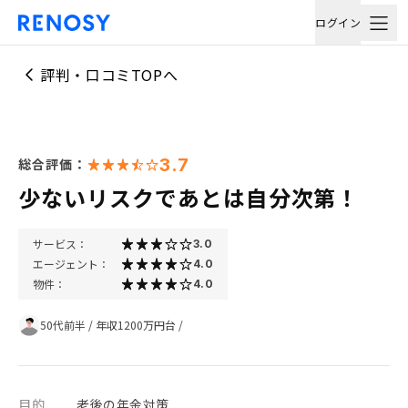
ログイン
評判・口コミTOPへ
3.7
総合評価：
少ないリスクであとは自分次第！
サービス：
3.0
エージェント：
4.0
物件：
4.0
50代前半
/
年収1200万円台
/
目的
老後の年金対策