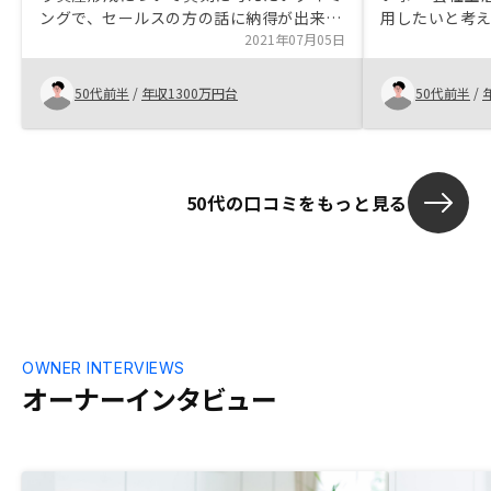
ングで、セールスの方の話に納得が出来た
用した
のでからやろうと決意しましたある程度知
2021年07月05日
・65歳以上の
識もあるので、短時間で具体的な提案に入
た事 ・生命保
ってもらえると時間短縮、効率化に繋がる
と な
50代前半
/
年収1300万円台
50代前半
/
と思います。
50代の口コミをもっと見る
OWNER INTERVIEWS
オーナーインタビュー