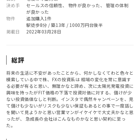
決め手
セールスの信頼性、 物件が良かった、 管理の体制
が良かった
物件
追加購入1件
駅徒歩8分 / 築13年 / 1000万円台後半
掲載日
2022年03月28日
総評
将来の生活に不安があったことから、何かしなくてわと色々と
模索している中で株、FXの投資系は 相場の変化を常に意識す
る必要が有ると思い、無理かなと諦め、次に太陽光発電投資に
興味を持ったがFIT価格の下落で投資対価に対する、儲けが少
ない投資価値なしと判断。インスタで偶然キャンペーンを、見
て儲けも少ないがリスクも少ない保証もあるとの事で一度話し
を聞いて見ようかと思い営業マンがイケイケで大丈夫かなと思
ったが、 急成長の会社はこんなものかなと思い契約に至っ
た。