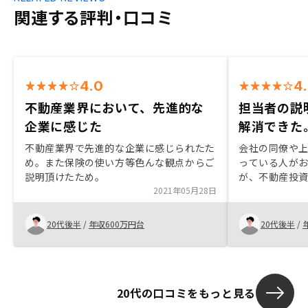
関連する評判・口コミ
4.0
4
不動産業界において、先進的な
担当者の説
企業に感じた
解消できた
不動産業界で先進的な企業に感じられたた
会社の同僚や
め。また保険の使い方等色んな観点からご
っている人が
説明頂けたため。
が、不動産投
2021年05月28日
不安に思って
生するリスク
天秤にかけた
20代後半
/
年収600万円台
20代後半
/
じ、契約に踏
20代の口コミをもっと見る