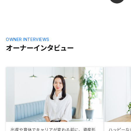
OWNER INTERVIEWS
オーナーインタビュー
出産や育休でキャリアが変わる前に、資産形
ハッピーな