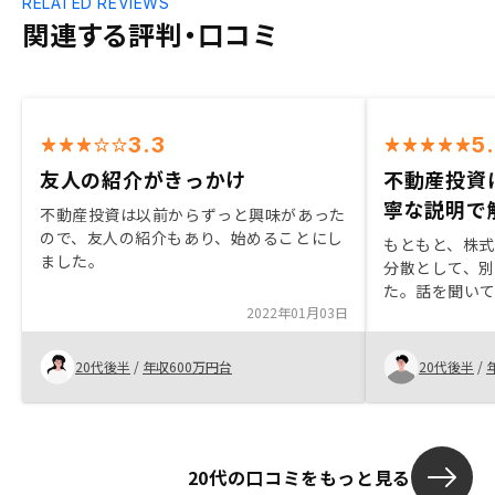
RELATED REVIEWS
関連する評判・口コミ
3.3
5
友人の紹介がきっかけ
不動産投資
寧な説明で
不動産投資は以前からずっと興味があった
ので、友人の紹介もあり、始めることにし
もともと、株
ました。
分散として、
た。話を聞い
2022年01月03日
と思っていま
方の説明がわ
に感じた箇所
20代後半
/
年収600万円台
20代後半
/
20代の口コミをもっと見る