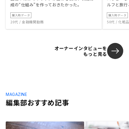
成の“仕組み”を作っておきたかった。
ルフと旅行
購入時データ
購入時データ
20代 / 金融機関勤務
50代 / 化
オーナーインタビューを
もっと見る
MAGAZINE
編集部おすすめ記事