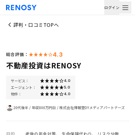
ログイン
評判・口コミTOPへ
4.3
総合評価：
不動産投資はRENOSY
サービス：
4.0
エージェント：
5.0
物件：
4.0
20代後半
/
年収800万円台
/
株式会社博報堂DYメディアパートナーズ
目的
老後の年金対策、 生命保険代わり、 リスク分散