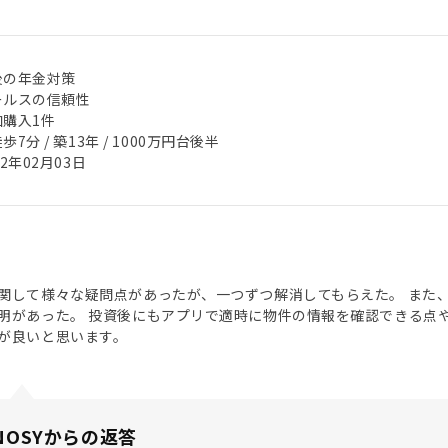
後の年金対策
ールスの信頼性
加購入1件
歩7分 / 築13年 / 1000万円台後半
22年02月03日
関して様々な疑問点があったが、一つずつ解消してもらえた。 また
明があった。 投資後にもアプリで適時に物件の情報を確認できる点
が良いと思います。
NOSYからの返答