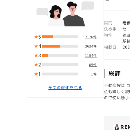
目的
老
決め手
セ
物件
追
5
2176件
駅徒
4
3634件
掲載日
20
3
1194件
2
85件
総評
1
1件
不動産投資に
全ての評価を見る
点も詳しく説
ので使い勝手
RE