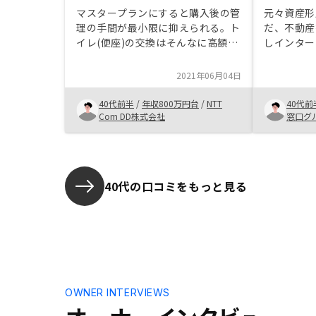
マスタープランにすると購入後の管
元々資産形
理の手間が最小限に抑えられる。ト
だ、不動産
イレ(便座)の交換はそんなに高額で
しインター
はないのでマスタープランに組み込
情報ばかり
んで欲しい
今回は試し
2021年06月04日
みたら懸念
スク）を回
40代前半
/
年収800万円台
/
NTT
40代前
かったので
Com DD株式会社
窓口グ
40代の口コミをもっと見る
OWNER INTERVIEWS