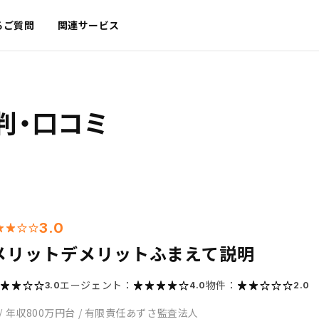
るご質問
関連サービス
判・口コミ
3.0
メリットデメリットふまえて説明
エージェント：
物件：
3.0
4.0
2.0
/
年収800万円台
/
有限責任あずさ監査法人