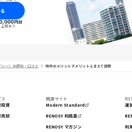
みる
0,000
円分
・上限あり
リノシー）の評判・口コミ
物件のメリットデメリットふまえて説明
ビス
関連サイト
RE
産投資
Modern Standard
運
産売却
RENOSY 利諾喜
RE
RENOSY マガジン
利