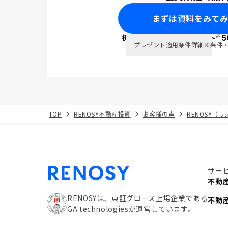
まずは資料をみて
※
初回面談で
ポイント
5
PayPay
プレゼント適用条件詳細
※条件
TOP
RENOSY不動産投資
お客様の声
RENOSY（
サー
不動
RENOSYは、東証グロース上場企業である
不動
GA technologiesが運営しています。