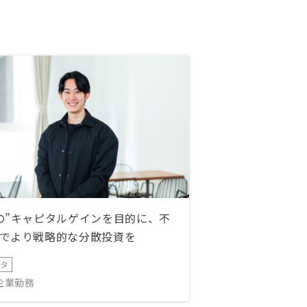
の”キャピタルゲインを目的に、不
でより戦略的な分散投資を
ータ
IT企業勤務