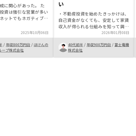
い
成に関心があった。 た
投資は強引な営業が多い
・不動産投資を始めたきっかけは、
ネットでもネガティブな
自己資金がなくても、安定して家賃
でずっと論外だったが、
収入が得られる仕組みを知って興味
にリノシーの話を聞いて
2025年10月06日
がわいたため。また現在、不動産価
2026年01月08日
していた点（特に空室リ
値が高まっているため、始めるなら
避するプランがあるとわ
半
/
年収800万円台
/
ほけんの
40代前半
/
年収900万円台
/
富士電機
早いうちの方が良いと思ったため。
安心できた。
ループ株式会社
株式会社
・RENOSYで決めた理由は、不動産
投資業界では物件数や売買実績が多
く信頼できそうだったため。また紹
介された物件のなかに、支出が少な
く利回りが良いものがあったため。