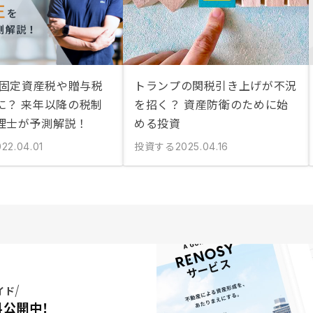
は固定資産税や贈与税
トランプの関税引き上げが不況
に？ 来年以降の税制
を招く？ 資産防衛のために始
理士が予測解説！
める投資
投資する
022.04.01
2025.04.16
イド
料公開中！