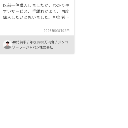
以前一件購入しましたが、わかりや
すいサービス、手離れがよく、再度
購入したいと思いました。担当者の
対応が丁寧で、何回もの面談を終え
た結果、契約を決めさせていただき
2026年03月02日
ました。 サービスの内容がよく、
キャンペーンなどもありました。
40代前半
/
年収1800万円台
/
ジンコ
ソーラージャパン株式会社