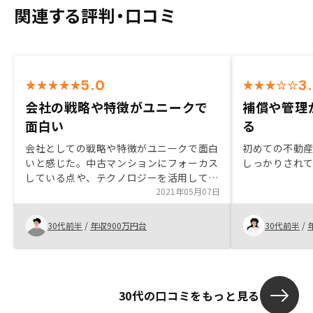
関連する評判・口コミ
5.0
3
会社の戦略や特徴がユニークで
補償や管理
面白い
る
会社としての戦略や特徴がユニークで面白
初めての不動
いと感じた。中古マンションにフォーカス
しっかりされ
している点や、テクノロジーを活用してい
る点など。 すでに各種資産運用はしてい
2021年05月07日
たものの、不動産投資はまだ検討していな
かったが、リスクやメリットなど丁寧にご
30代前半
/
年収900万円台
30代前半
/
説明いただいて、やらないよりやったほう
がいいと感じた。特に、レバレッジ効果に
ついては不動産投資ならではだと思った。
30代の口コミをもっと見る