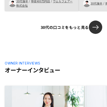
30代後半
/
年収400万円台
/
ウェルフェアー
て即座に対応して
30代後半
/
株式会社
して契約がで
30代の口コミをもっと見る
OWNER INTERVIEWS
オーナーインタビュー