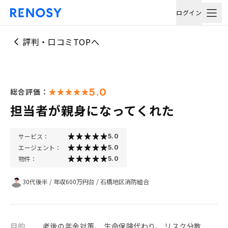
ログイン
評判・口コミTOPへ
5.0
総合評価：
担当者が親身になってくれた
サービス：
5.0
エージェント：
5.0
物件：
5.0
30代後半
/
年収600万円台
/
石橋地区消防組合
目的
老後の年金対策、 生命保険代わり、 リスク分散