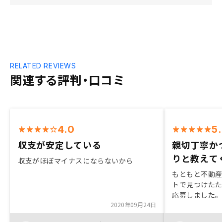
RELATED REVIEWS
関連する評判・口コミ
4.0
5
収支が安定している
親切丁寧か
りと教えて
収支がほぼマイナスにならないから
もともと不動
トで見つけた
応募しました。
2020年09月24日
リットだけで
きました。 契約時も、私の不手際に対し