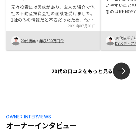
いやすい点と
元々投資には興味があり、友人の紹介で他
るのはRENO
社の不動産投資会社の面談を受けました。
動産投資は株
1社のみの情報だと不安だったため、他社
ため基本的に
比較のためRENOSYで面談を受けました。
2021年07月01日
き精神面での
アプリでの物件管理や関連書類がPDF化さ
入をローン返
20代後半
/
れている点、需要のある東京1Rマンショ
20代後半
/
年収500万円台
果を大きく得
DYメディア
ンに特化している点に惹かれ、RENOSYで
物件を購入するに至りました。また、営業
担当の方が実際にRENOSYで物件を購入し
て所有しているのは信頼できると思いまし
20代の口コミをもっと見る
た。不動産投資に対してネガティブなイメ
ージを待っている方が多いと思います。学
べば学ぶほどこんなに良い投資法はないと
思います。損や失敗を恐れて何も行動に移
さない方が多いのは寂しいです。例え失敗
したとしても、次に活かせば良いだけで
す。投資にリスクは付き物なので。
(RENOSYには空室や家賃滞納、破損とい
OWNER INTERVIEWS
ったリスクをカバーするプランがあるので
オーナーインタビュー
安心ですが…) 営業担当の方は20代後半
で、年齢が近いにも関わらず話し方や相手