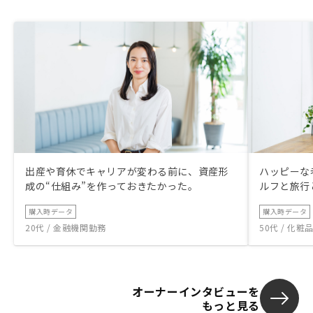
の話の聞き方が非常に上手で、自分の仕事
に活かすために面談中にメモをとって参考
にしていました(笑) 尊敬•信頼できる方だ
ったので、今後も末永くお付き合いしてい
きたいと思います。面談の際にベルフェイ
スを使用していましたが、使用感があまり
良くなかったのでZOOMなどのツールを使
用して頂けると良いと思います。
出産や育休でキャリアが変わる前に、資産形
ハッピーな
成の“仕組み”を作っておきたかった。
ルフと旅行
購入時データ
購入時データ
20代 / 金融機関勤務
50代 / 化
オーナーインタビューを
もっと見る