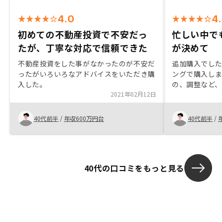
4.0
4
初めての不動産投資で不安だっ
忙しい中で
たが、丁寧な対応で信頼できた
が決めて
不動産投資をした事がなかったのが不安だ
追加購入でし
ったがいろいろなアドバイスをいただき購
ングで購入し
入した。
の、調整など
2021年02月12日
頂き、初回購
て、お任せでき
間をあまりか
40代前半
/
年収600万円台
40代前半
/
れる点が良か
40代の口コミをもっと見る