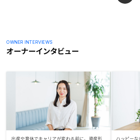
とは勉強していきたいです。一軒目区分に
関し、アプリに他の方の個人情報の掲載さ
れた書類が私の画面に反映されていました
（担当者へ連絡済み／現在正常）。ダブル
チェックなど厳重にしていただきたい。IT
を駆使して業界を牽引されている貴社です
ので、こういったことを無くし、ユーザー
OWNER INTERVIEWS
が信頼できるものを構築してください。
オーナーインタビュー
出産や育休でキャリアが変わる前に、資産形
ハッピーな