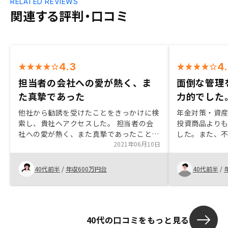
RELATED REVIEWS
関連する評判・口コミ
4.3
4
担当者の会社への愛が熱く、ま
面倒な管理
た真摯であった
力的でした
他社から勧誘を受けたことをきっかけに検
年金対策・資
索し、貴社へアクセスした。 担当者の会
投資商品より
社への愛が熱く、また真摯であったこと、
した。また、
投資の一つとして取り入れたいと思え、2
2021年06月10日
いうイメージ
ヶ月で2区分申し込みをした。 正直、物件
がリノシーで
がどうというより、サラリーマンの与信を
いました。担
40代前半
/
年収600万円台
40代前半
/
利用した方が得だと感じたことも大きい。
ださいました
貴社のフォロー体制を伺い、リスク許容範
提示してくだ
囲に納得できたことで、元々持っていた不
す。
動産投資への怖さがなくなりチャレンジで
40代の口コミをもっと見る
きたと思います。オーナーとして必要なこ