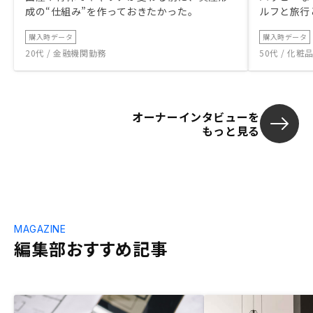
成の“仕組み”を作っておきたかった。
ルフと旅行
購入時データ
購入時データ
20代 / 金融機関勤務
50代 / 化
オーナーインタビューを
もっと見る
MAGAZINE
編集部おすすめ記事