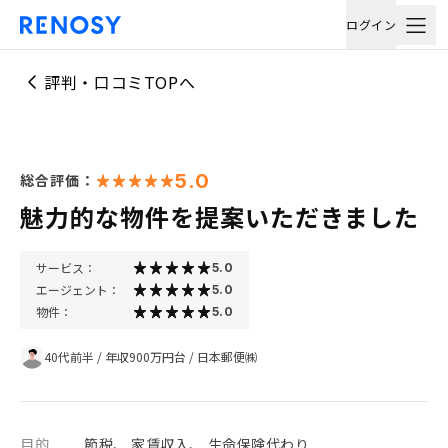
ログイン
評判・口コミTOPへ
5.0
総合評価：
魅力的な物件を提案いただきました
サービス：
5.0
エージェント：
5.0
物件：
5.0
40代前半
/
年収900万円台
/
日本郵便㈱
目的
節税、 家賃収入、 生命保険代わり