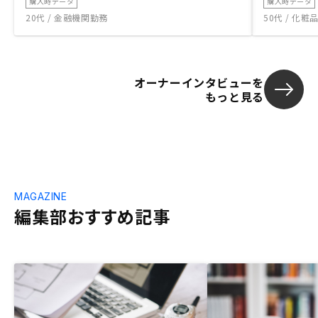
購入時データ
購入時データ
20代 / 金融機関勤務
50代 / 化
オーナーインタビューを
もっと見る
MAGAZINE
編集部おすすめ記事