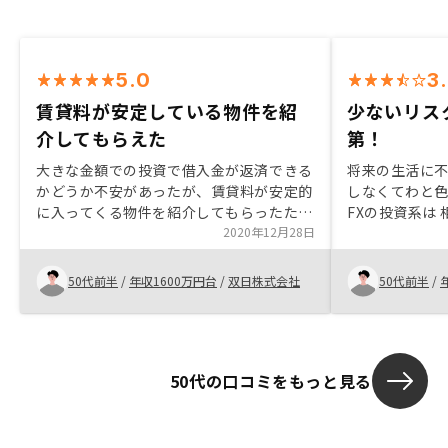
5.0
3
賃貸料が安定している物件を紹
少ないリス
介してもらえた
第！
大きな金額での投資で借入金が返済できる
将来の生活に
かどうか不安があったが、賃貸料が安定的
しなくてわと
に入ってくる物件を紹介してもらったた
FXの投資系は
め、借入金返済の不安がなくなったため。
2020年12月28日
必要が有ると
太陽光発電投資
の下落で投資
50代前半
/
年収1600万円台
/
双日株式会社
50代前半
/
投資価値なし
ンペーンを、
少ない保証も
て見ようかと
50代の口コミをもっと見る
丈夫かなと思っ
んなものかな
急ぐ必要性を
の、メリット