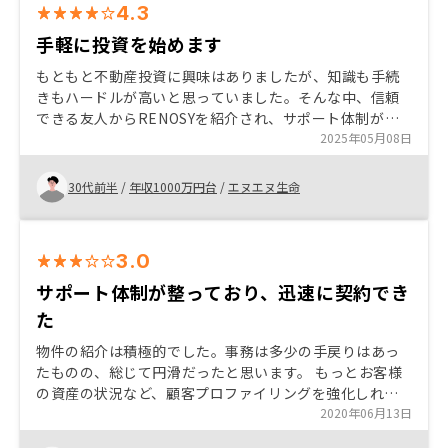
4.3
手軽に投資を始めます
もともと不動産投資に興味はありましたが、知識も手続
きもハードルが高いと思っていました。そんな中、信頼
できる友人からRENOSYを紹介され、サポート体制がし
っかりしている点と、手軽に始められる仕組みに魅力を
2025年05月08日
感じて購入を決めました。初めての方にも安心しておす
すめできます。
30代前半
/
年収1000万円台
/
エヌエヌ生命
3.0
サポート体制が整っており、迅速に契約でき
た
物件の紹介は積極的でした。事務は多少の手戻りはあっ
たものの、総じて円滑だったと思います。 もっとお客様
の資産の状況など、顧客プロファイリングを強化しれ
ば、より良いサービスが提供出来るものと思います。
2020年06月13日