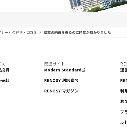
リノシー）の評判・口コミ
家族の納得を得るのに時間が掛かりました
ビス
関連サイト
RE
産投資
Modern Standard
運
産売却
RENOSY 利諾喜
RE
RENOSY マガジン
利
お
プ
反