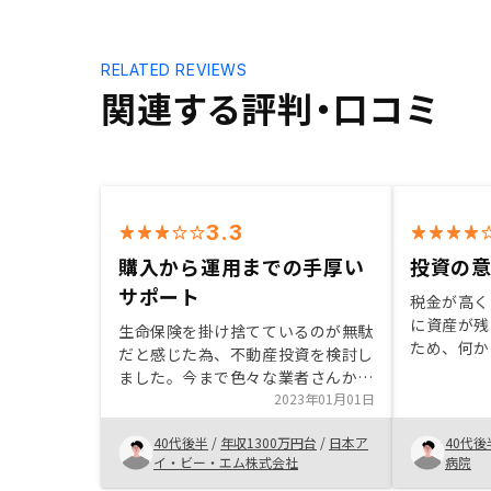
RELATED REVIEWS
関連する評判・口コミ
3.3
購入から運用までの手厚い
投資の
サポート
税金が高く
に資産が残
生命保険を掛け捨てているのが無駄
ため、何か
だと感じた為、不動産投資を検討し
いたところでした
ました。今まで色々な業者さんから
スクもある
携帯電話に連絡を頂きましたが、
2023年01月01日
らく賃貸生
RENOSYさんはその様な勧誘でな
らなくなっ
40代後半
/
年収1300万円台
/
日本ア
40代後
く、Webでマーケティングされて
点も魅力的
イ・ビー・エム株式会社
病院
いる点が個人的には信頼出来ると思