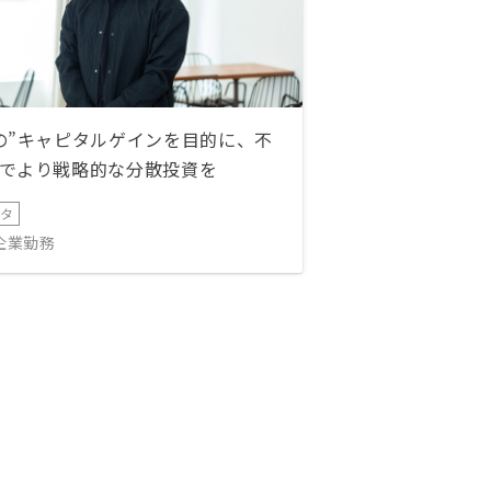
の”キャピタルゲインを目的に、不
でより戦略的な分散投資を
ータ
IT企業勤務