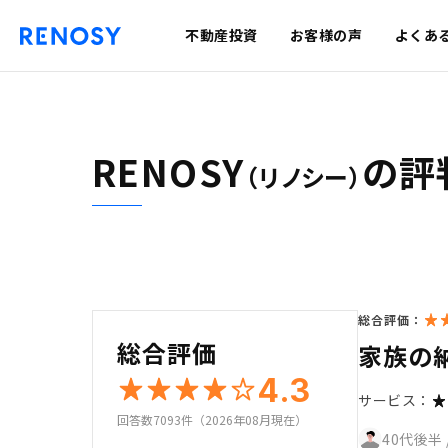
不動産投資
お客様の声
よくあ
RENOSY
の評
（リノシー）
総合評価：
総合評価
家族の
4.3
サービス：
回答数7093件（2026年08月現在）
40代後半