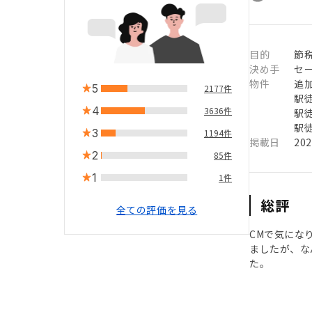
目的
節
決め手
セ
物件
追
5
2177件
駅徒
4
3636件
駅徒
駅徒
3
1194件
掲載日
20
2
85件
1
1件
総評
全ての評価を見る
CMで気にな
ましたが、な
た。