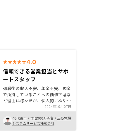
4.0
信頼できる営業担当とサポ
ートスタッフ
退職後の収入不安、年金不安、現金
で所持していることへの価値下落な
ど理由は様々だが、個人的に株や仮
想通貨など常にウォッチしておかな
2024年10月07日
いといけない性格のものは自分の生
40代後半
/
年収900万円台
/
三菱電機
活のリズムに合わないと判断してお
システムサービス株式会社
り、中長期的な投資に興味があっ