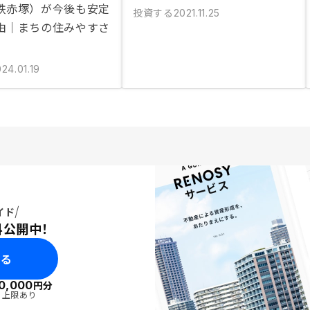
鉄赤塚）が今後も安定
投資する
2021.11.25
由｜まちの住みやすさ
24.01.19
イド
料公開中！
みる
0,000
円分
・上限あり