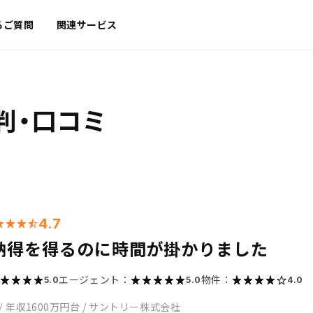
るご質問
関連サービス
判・口コミ
4.7
納得を得るのに時間が掛かりました
エージェント：
物件：
5.0
5.0
4.0
/
年収1600万円台
/
サントリー株式会社