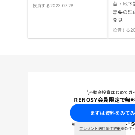
台・地下
投資する
2023.07.28
需要の理
発見
投資する
20
不動産投資はじめてガ
RENOSY会員限定で無
まずは資料をみて
※
初回面談で
ポイント
5
PayPay
プレゼント適用条件詳細
※条件