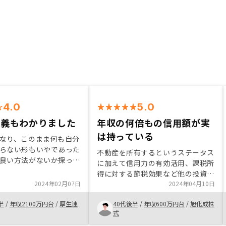
4.0
5.0
意義もわかりました
年収の何倍もの信用額が実
は持っている
なり、このまま何も自分
らない形もいやであった
不動産を所有するというステータス
良い方法がないか探って
に加えて信用力の有効活用、課税所
。 地震などのリ
得に対する節税効果など他の投資に
のですが この先もしば
2024年02月07日
はないメリットが多いのでやらない
2024年04月10日
活が続くのでどうにもな
手はない 築古るのだれも見向き
た時の不動産確保できる
半
/
年収2100万円台
/
厚生連
40代後半
/
年収600万円台
/
旭化成株
もしない物件を扱ったらもっと跳ね
でした
式
る