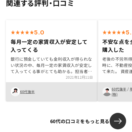
関連する評判・口コミ
5.0
5
毎月一定の家賃収入が安定して
不安な点を
入ってくる
購入した
銀行に預金していても金利収入が得られな
老後の不労所
い状況の中、毎月一定の家賃収入が安定し
時に、不動産
て入ってくる事がとても助かる。担当者の
て来た。 資産
説明が非常にわかりやすく、初歩的な質問
2021年12月11日
る。 担当者に色々な質問をし、全て真摯
にも丁寧に答えてくれたので安心して購入
に返答しても
60代後半
/
できた。
切った。
60代後半
(株)
60代の口コミをもっと見る