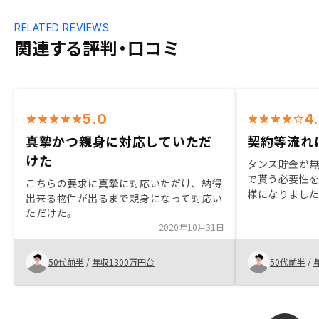
RELATED REVIEWS
関連する評判・口コミ
5.0
4
真摯かつ親身に対応していただ
契約等流れ
けた
タンス貯金が
で貰う必要性
こちらの要求に真摯に対応いただけ、納得
様になりまし
出来る物件が出るまで親身になって対応い
れば早い程良
ただけた。
く判断するべき
2020年10月31日
社がある中で
期待できると判断
50代前半
/
年収1300万円台
50代前半
/
選びました。
と言話す度に 
は、軽率な印