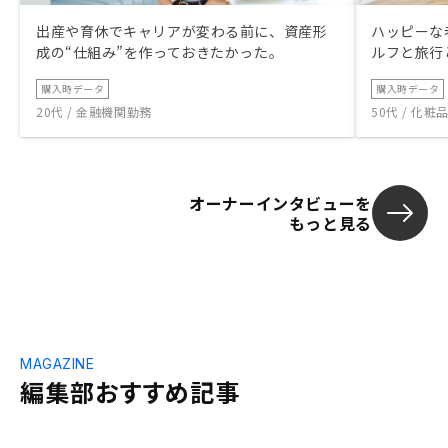
出産や育休でキャリアが変わる前に、資産形
ハッピーな
成の“仕組み”を作っておきたかった。
ルフと旅行
購入時データ
購入時データ
20代 / 金融機関勤務
50代 / 化
オーナーインタビューを
もっと見る
MAGAZINE
編集部おすすめ記事