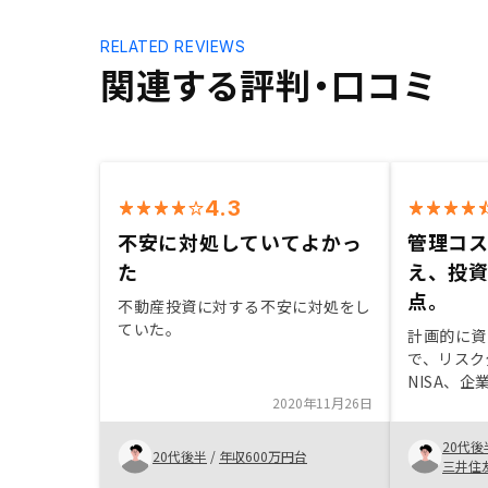
RELATED REVIEWS
関連する評判・口コミ
4.3
不安に対処していてよかっ
管理コ
た
え、投
点。
不動産投資に対する不安に対処をし
ていた。
計画的に資
で、リスク
NISA、
2020年11月26日
組みをした
あった。担
20代後
り、投資の
20代後半
/
年収600万円台
三井住
サポート踏