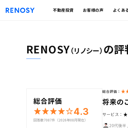
不動産投資
お客様の声
よくあ
RENOSY
の評
（リノシー）
総合評価：
総合評価
将来の
4.3
サービス：
回答数7087件（2026年08月現在）
20代後半