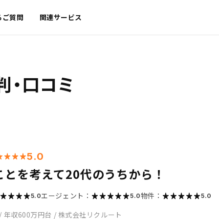
るご質問
関連サービス
判・口コミ
5.0
ことを考えて20代のうちから！
エージェント：
物件：
5.0
5.0
5.0
/
年収600万円台
/
株式会社リクルート