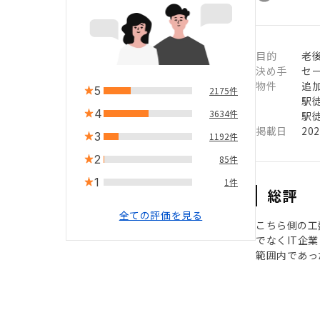
目的
老
決め手
セ
物件
追
5
2175件
駅徒
4
3634件
駅徒
掲載日
20
3
1192件
2
85件
1
1件
総評
全ての評価を見る
こちら側の工
でなくIT企
範囲内であっ