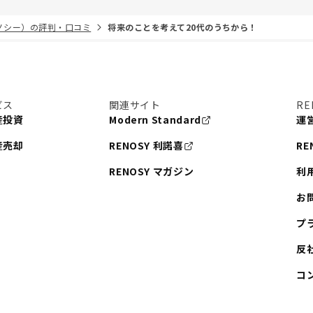
リノシー）の評判・口コミ
将来のことを考えて20代のうちから！
ビス
関連サイト
RE
産投資
Modern Standard
運
産売却
RENOSY 利諾喜
RE
RENOSY マガジン
利
お
プ
反
コ