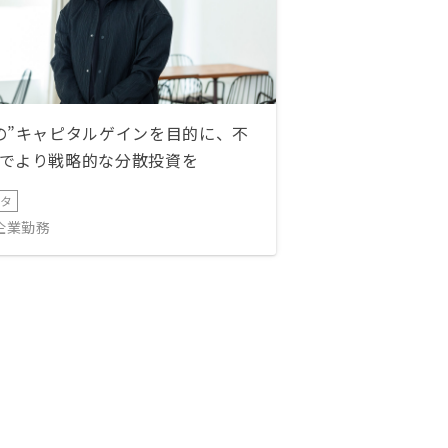
の”キャピタルゲインを目的に、不
でより戦略的な分散投資を
ータ
IT企業勤務