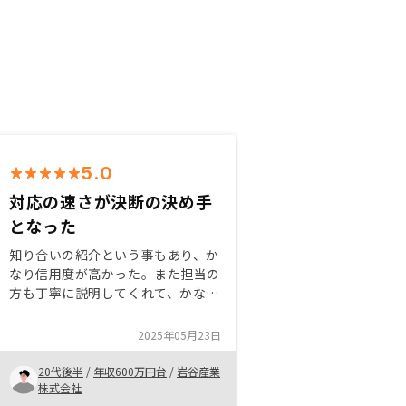
5.0
対応の速さが決断の決め手
となった
知り合いの紹介という事もあり、か
なり信用度が高かった。また担当の
方も丁寧に説明してくれて、かなり
スピード感のある対応だったため
意思判断をすぐにする事ができた。
2025年05月23日
設備リスクや空室リスク等への補償
もある事が個人的には魅力に感じ
20代後半
/
年収600万円台
/
岩谷産業
た。
株式会社