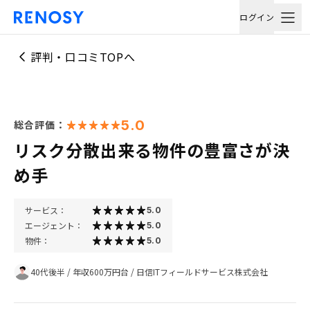
ログイン
評判・口コミTOPへ
5.0
総合評価：
リスク分散出来る物件の豊富さが決
め手
サービス：
5.0
エージェント：
5.0
物件：
5.0
40代後半
/
年収600万円台
/
日信ITフィールドサービス株式会社