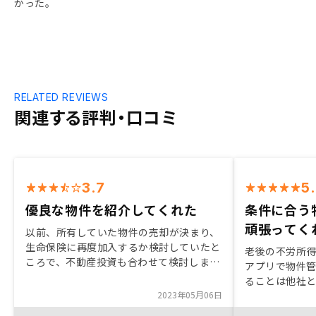
かった。
RELATED REVIEWS
関連する評判・口コミ
3.7
5
優良な物件を紹介してくれた
条件に合う
頑張ってく
以前、所有していた物件の売却が決まり、
生命保険に再度加入するか検討していたと
老後の不労所
ころで、不動産投資も合わせて検討しまし
アプリで物件
た。担当者の方からはいろいろと説明を頂
ることは他社
き、不動産投資の方がメリットがあると感
2023年05月06日
思います。 5
じ購入する決断をしました。
ンの返済期間