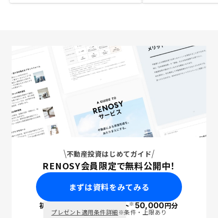
不動産投資はじめてガイド
RENOSY会員限定で無料公開中！
まずは資料をみてみる
※
初回面談で
ポイント
50,000
円分
PayPay
プレゼント適用条件詳細
※条件・上限あり