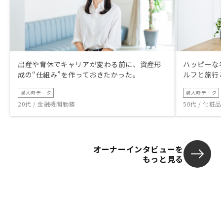
出産や育休でキャリアが変わる前に、資産形
ハッピーな
成の“仕組み”を作っておきたかった。
ルフと旅行
購入時データ
購入時データ
20代 / 金融機関勤務
50代 / 化
オーナーインタビューを
もっと見る