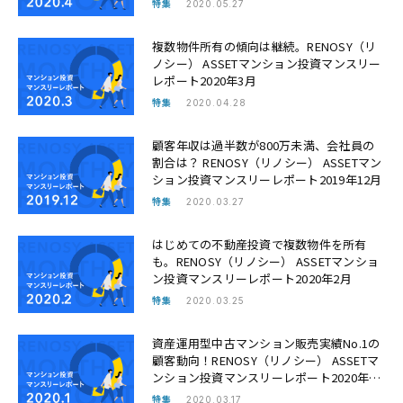
特集
2020.05.27
複数物件所有の傾向は継続。RENOSY（リ
ノシー） ASSETマンション投資マンスリー
レポート2020年3月
特集
2020.04.28
顧客年収は過半数が800万未満、会社員の
割合は？ RENOSY（リノシー） ASSETマン
ション投資マンスリーレポート2019年12月
特集
2020.03.27
はじめての不動産投資で複数物件を所有
も。RENOSY（リノシー） ASSETマンショ
ン投資マンスリーレポート2020年2月
特集
2020.03.25
資産運用型中古マンション販売実績No.1の
顧客動向！RENOSY（リノシー） ASSETマ
ンション投資マンスリーレポート2020年1
月
特集
2020.03.17