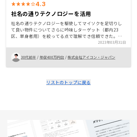
4.3
社名の通りテクノロジーを活用
社名の通りテクノロジーを駆使してマイソクを足切りし
て良い物件についてさらに吟味しターゲット（都内23
区、単身者用）を絞ってる点で理解でき信頼できた。立
地についても合理的なので人口減少のなかでも空室リス
2023年03月31日
クを抑えられると感じれた。（空室保証ありでの契約で
はあるが…）
30代前半
/
年収400万円台
/
株式会社アイコン・ジャパン
リストのトップに戻る