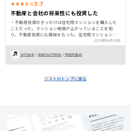
3.7
不動産と会社の将来性にも投資した
・不動産投資のきっかけは住宅用マンションを購入した
ことだった。マンション価格が上がっていることを知
り、不動産投資にも興味をもった。住宅用マンションは
夫単独名義で組み、投資用マンションは私名義で組むこ
2024年06月10日
とにした。 ・リノシーに決めた理由は担当者の説明に納
得したからと、他社と比べ初期費用が安いこと、テクノ
30代前半
/
年収500万円台
/
市役所勤め
ロジーを駆使した会社の体制に将来性を感じたからであ
る。 最初の営業の方が新任らしく知識不足が気になり、
担当を変えてもらって購入にいたった。最初の電話は会
社の評価の入口なのでもう少し社員教育してから対応さ
リストのトップに戻る
せたほうがいい。よくよく知っていくといい会社だなと
分かったが初期の対応では信用できなかった。