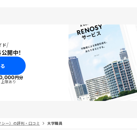
イド
料公開中！
みる
0,000
円分
・上限あり
リノシー）の評判・口コミ
大学職員