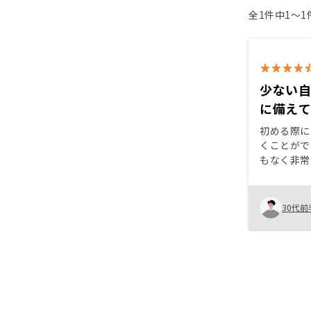
全1件中1〜
少ない
に備え
初める際に
くことがで
もなく非常
れに加えて
繕ってくれ
その物件の
30代前
くく、きち
明してくれ
になる。