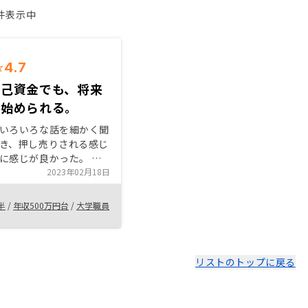
1件表示中
4.7
自己資金でも、将来
て始められる。
いろいろな話を細かく聞
き、押し売りされる感じ
に感じが良かった。 そ
、良い物件をきちんと見
2023年02月18日
ている感じがする。特に
良さやなぜ価値が落ちに
半
/
年収500万円台
/
大学職員
んと借り手がつくかを説
る点がわかりやすく参考
リストのトップに戻る