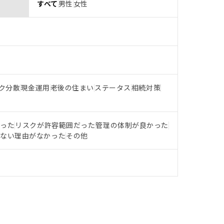
すべて
男性
女性
ク分散
現金運用
老後の住まい
ステータス
相続対策
だった
リスクが許容範囲だった
管理の体制が良かった
らない理由がなかった
その他