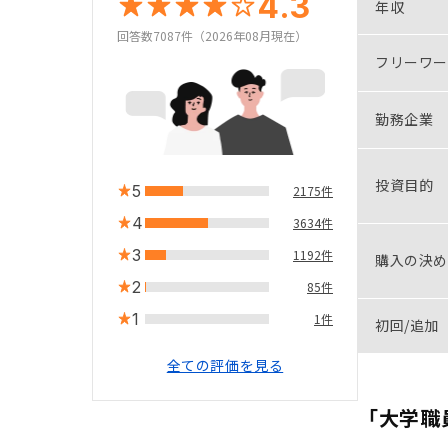
4.3
年収
回答数7087件（2026年08月現在）
フリーワー
勤務企業
投資目的
5
2175件
4
3634件
3
1192件
購入の決め
2
85件
1
1件
初回/追加
全ての評価を見る
「大学職