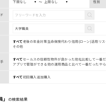
〜
性別
ド
すべて
老後の年金対策
生命保険代わり
信用(ローン)活用
リス
その他
すべて
セールスの信頼性
物件が良かった
他社比較して一番
手
アプリで管理ができる
他の運用商品と比べて一番だった
や
すべて
初回購入
追加購入
員」
の検索結果