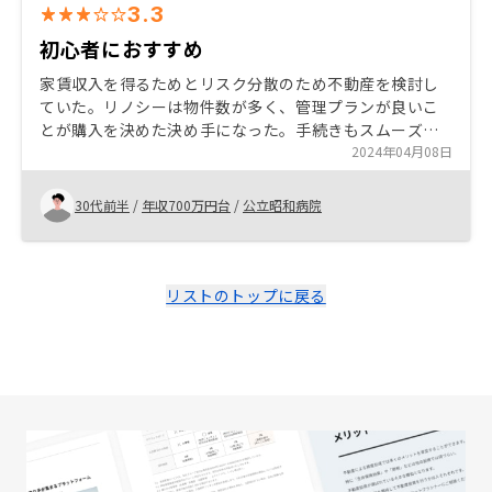
3.3
初心者におすすめ
家賃収入を得るためとリスク分散のため不動産を検討し
ていた。リノシーは物件数が多く、管理プランが良いこ
とが購入を決めた決め手になった。手続きもスムーズで
ありアプリも使いやすい。不動産ベテランの方は不動産
2024年04月08日
に慣れていて自分でできることが多いので手数料が勿体
なく感じるかもしれないが、初心者にはとても良いサー
30代前半
/
年収700万円台
/
公立昭和病院
ビスだと思った。 相談がしにくい。
リストのトップに戻る