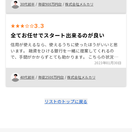
いました)。 今後知人の中でも不動産投資を始める人が出
30代前半
/
年収900万円台
/
株式会社メルカリ
てくるはずなので、その際には紹介できればと思ってい
ます。
3.3
全てお任せでスタート出来るのが良い
信用が使えるなら、使えるうちに使ったほうがいいと思
います。 融資をひける銀行を一緒に提案してくれるの
で、手間がかからずとても助かります。 こちらの状況を
理解していただいた上で、条件に合いそうな物件を提案
2023年01月30日
してくれるのが良いと思いました。 利回りがもっと良く
なると良い
40代前半
/
年収2500万円台
/
株式会社メルカリ
リストのトップに戻る