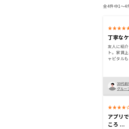
全4件中1〜
丁寧な
友人に紹介
ト。家賃上
ャピタルも
日本独自の
り、家賃上
らないと難
況は金利の
30代前
を迎えてお
グルー
ば、節税&
アプリ
ころ ...