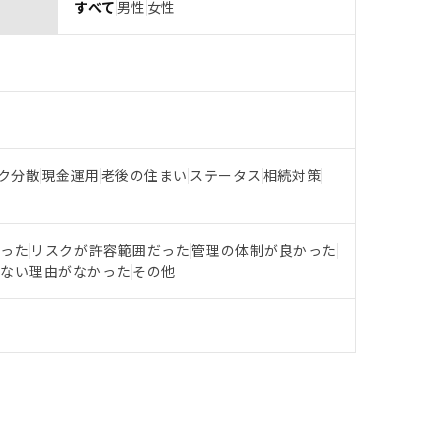
すべて
男性
女性
ク分散
現金運用
老後の住まい
ステータス
相続対策
だった
リスクが許容範囲だった
管理の体制が良かった
らない理由がなかった
その他