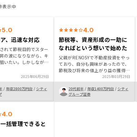
4件表示中
5.0
4.0
ケア、迅速な対応
節税等、資産形成の一助に
なればという想いで始めた
されて節税目的でスター
昇の波になりながら、キ
父親がRENOSYで不動産投資をやっ
狙いたい。しかしながら
ており、自分も興味があったので、
借家借地法の障壁もあ
節税及び将来の値上がり益の獲得を
昇は難しく、法律が変わ
2025年06月29日
含め、自分の資産形成の一助になれ
2025年03月29日
しいと感じた。不動産市
ばという想いで始めた。まずは1物
上昇とともに大きな変化
半
/
年収2800万円台
/
シティ
20代前半
/
年収1400万円台
/
シティ
件で試しに始めてみたが、良さそう
り、物件間違えなけれ
プ
グループ証券
であれば今後も投資物件を増やして
キャピタルも狙えそう。
いければと思う。
4.0
で一括管理できると