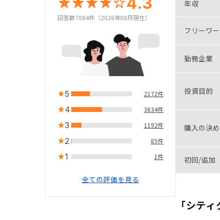
4.3
年収
回答数7084件（2026年08月現在）
フリーワー
勤務企業
投資目的
5
2172件
4
3634件
3
1192件
購入の決め
2
85件
1
1件
初回/追加
全ての評価を見る
「シティ