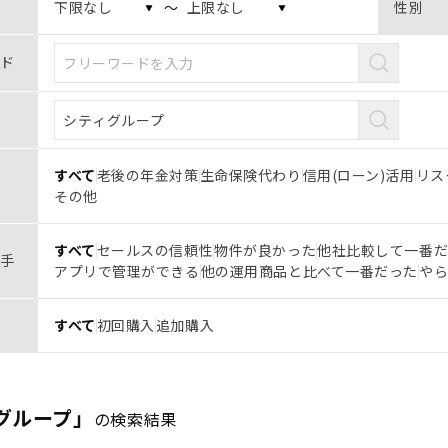
〜
性別
ド
すべて
老後の年金対策
生命保険代わり
信用(ローン)活用
リス
その他
すべて
セールスの信頼性
物件が良かった
他社比較して一番
手
アプリで管理ができる
他の運用商品と比べて一番だった
や
すべて
初回購入
追加購入
グループ」
の検索結果