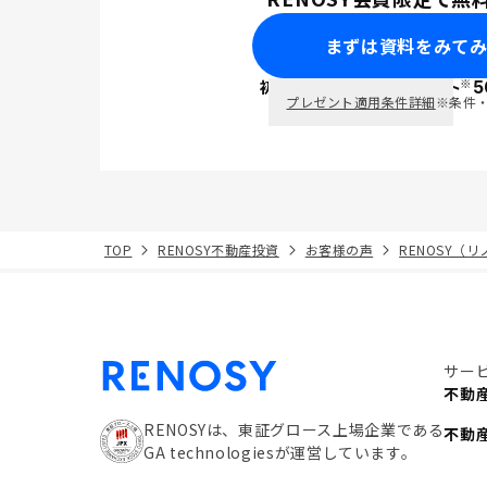
まずは資料をみて
※
初回面談で
ポイント
5
PayPay
プレゼント適用条件詳細
※条件
TOP
RENOSY不動産投資
お客様の声
RENOSY（
サー
不動
RENOSYは、東証グロース上場企業である
不動
GA technologiesが運営しています。