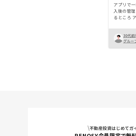
アプリで一
入後の管理
るところ アプリの充実 アパートな
どより収益
30代前
グルー
不動産投資はじめてガ
RENOSY会員限定で無