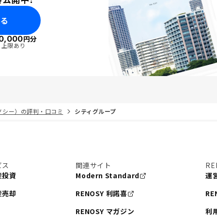
みる
0,000
円分
・上限あり
リノシー）の評判・口コミ
シティグループ
ビス
関連サイト
RE
産投資
Modern Standard
運
産売却
RENOSY 利諾喜
RE
RENOSY マガジン
利