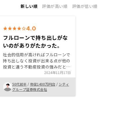
新しい順
評価が高い順
評価が低い順
4.0
フルローンで持ち出しがな
いのがありがたかった。
社会的信用が高ければフルローンで
持ち出しなく投資が出来る点が他の
投資と違う不動産投資の強みだと思
います。株や債券は常に値上がり値
2024年11月17日
下がりを気にしていないとならず、
50代前半
/
年収1400万円台
/
シティ
一方不動産の場合はよくも悪くもキ
グループ証券株式会社
ャピタルゲインを考えなければ基本
的に家賃は入り続けるので将来の見
通しも立てやすいかと思いますの
で、手堅く運用する上に持ち出しを
気にするのであればお勧めします。
面談の場でどんどん物件を出してき
て「さあ決めろ、今決めろ」という