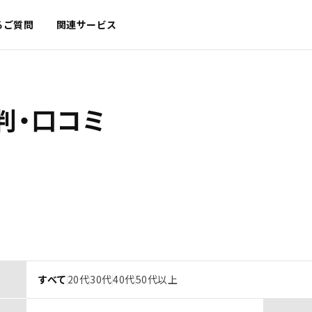
るご質問
関連サービス
判・口コミ
すべて
20代
30代
40代
50代以上