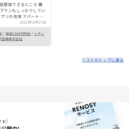
括管理できるところ 購
プランもしっかりしてい
性の高い商品
2021年10月27日
半
/
年収1300万円台
/
シティ
プ証券株式会社
リストのトップに戻る
イド
料公開中！