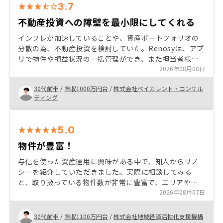
3.7
不動産投資への障壁を最小限にしてくれる
インフレが加速していることや、資産ポートフォリオの
分散の為、不動産投資を検討していた。Renosyは、アプ
リで物件や損益状況の一括管理ができ、また担当者様の
サポートも充実しており、懸念していた管理工数を最小
2026年08月08日
限で抑えられると感じた。また売却する際もRenosyネッ
30代前半
/
年収1000万円台
/
株式会社ベイカレント・コンサル
トワークの中で比較的容易に進められる部分は魅力的だ
ティング
った。
5.0
物件が豊富！
与信を使った資産運用に興味がある中で、知人からリノ
シーを紹介していただきました。実際に相談してみる
と、取り扱っている物件数が非常に豊富で、エリアや価
格帯などさまざまな選択肢の中から比較・検討できた点
2026年08月07日
が特に良かったです。また、営業担当の方にも丁寧かつ
迅速にフォローしていただき、不明点や不安な部分もそ
30代前半
/
年収1100万円台
/
株式会社地域経済活性化支援機構