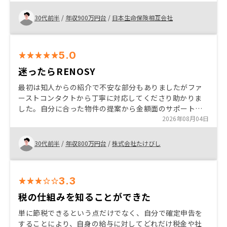
の説明も丁寧だったため安心感がありました。また、ア
プリで資産状況を確認できる点や、初心者向けのサポー
30代前半
/
年収900万円台
/
日本生命保険相互会社
ト体制が充実していたことも購入を決めた理由です。こ
れから検討される方には、短期的な利益だけでなく、長
期的な資産形成という視点で考えることをおすすめした
5.0
いです。
迷ったらRENOSY
最初は知人からの紹介で不安な部分もありましたがファ
ーストコンタクトから丁寧に対応してくださり助かりま
した。自分に合った物件の提案から金額面のサポートは
とても丁寧で安心できます。アフターケアも充実してま
2026年08月04日
すのでおすすめできます。
30代前半
/
年収800万円台
/
株式会社たけびし
3.3
税の仕組みを知ることができた
単に節税できるという点だけでなく、自分で確定申告を
することにより、自身の給与に対してどれだけ税金や社