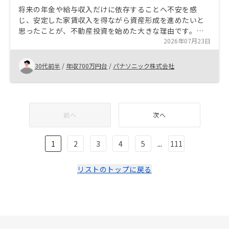
将来の年金や給与収入だけに依存することへ不安を感
じ、安定した家賃収入を得ながら資産形成を進めたいと
思ったことが、不動産投資を始めた大きな理由です。ま
た、インフレ対策や節税効果も期待でき、自分の努力次
2026年07月23日
第で資産を拡大できる点に魅力を感じました。
30代前半
/
年収700万円台
/
パナソニック株式会社
前へ
次へ
1
2
3
4
5
...
111
リストのトップに戻る