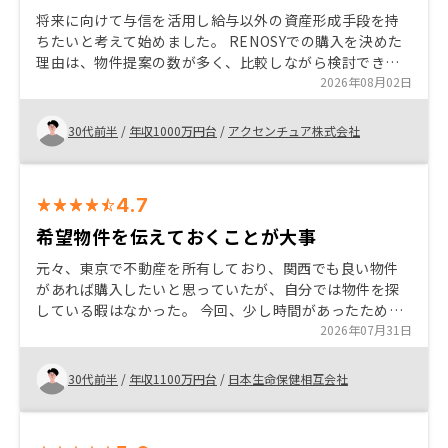
将来に向けて与信を活用し給与以外の資産形成手段を持
ちたいと考えて始めました。 RENOSYでの購入を決めた
理由は、物件提案の数が多く、比較しながら検討できた
ことに加え、担当者が条件面や管理プランについてこち
2026年08月02日
らの懸念に合わせて調整・説明してくれたためです。
30代前半
/
年収1000万円台
/
アクセンチュア株式会社
4.7
希望物件を伝えておくことが大事
元々、東京で不動産を所有しており、関西でも良い物件
があれば購入したいと思っていたが、自分では物件を探
している暇はなかった。 今回、少し時間があったため、
自身の資産整理していたところ、タイミングよく良い物
2026年07月31日
件を紹介してもらえたため購入した。 良い物件に出会え
るかは、運とタイミングがあるため、良い機会は逃さず
30代前半
/
年収1100万円台
/
日本生命保健相互会社
に決断していくことが大切だと思う。