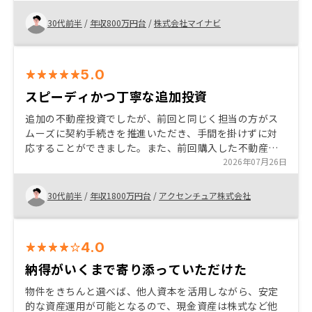
合も最悪買った家に住むこともできると想定し購入に至
った また地方に実需用不動産を購入するつもりがなかっ
30代前半
/
年収800万円台
/
株式会社マイナビ
た（都心への通勤が嫌）ので投資で与信を使いたかった
※このニーズはたくさんあると思う
5.0
スピーディかつ丁寧な追加投資
追加の不動産投資でしたが、前回と同じく担当の方がス
ムーズに契約手続きを推進いただき、手間を掛けずに対
応することができました。また、前回購入した不動産を
踏まえたポートフォリオ戦略の助言等、有意義に面談を
2026年07月26日
実施いただくことができました。
30代前半
/
年収1800万円台
/
アクセンチュア株式会社
4.0
納得がいくまで寄り添っていただけた
物件をきちんと選べば、他人資本を活用しながら、安定
的な資産運用が可能となるので、現金資産は株式など他