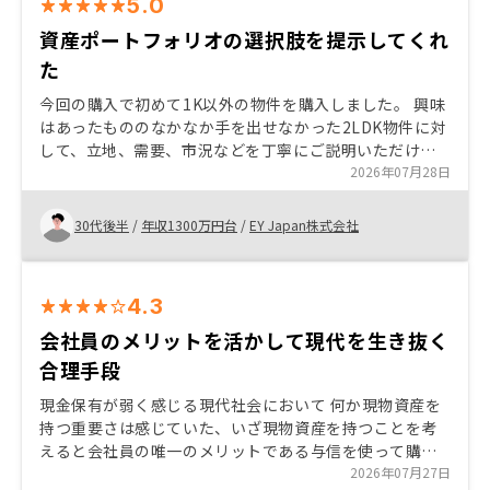
5.0
資産ポートフォリオの選択肢を提示してくれ
た
今回の購入で初めて1K以外の物件を購入しました。 興味
はあったもののなかなか手を出せなかった2LDK物件に対
して、立地、需要、市況などを丁寧にご説明いただけた
ので購入に至りました。 従来の1Kとは違った形で資産形
2026年07月28日
成を行う選択肢を提示していただけたことに満足してい
ます。
30代後半
/
年収1300万円台
/
EY Japan株式会社
4.3
会社員のメリットを活かして現代を生き抜く
合理手段
現金保有が弱く感じる現代社会において 何か現物資産を
持つ重要さは感じていた、いざ現物資産を持つことを考
えると会社員の唯一のメリットである与信を使って購入
できる高単価商品が不動産だった また老後に家がない場
2026年07月27日