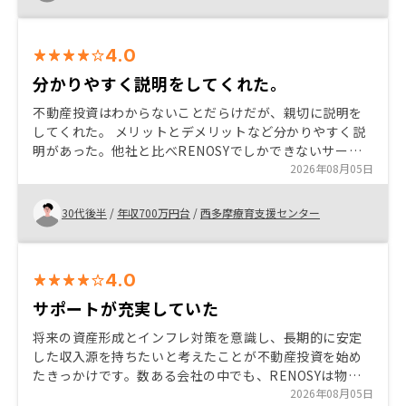
の都度解消できたため、安心して進めることができまし
た。
4.0
分かりやすく説明をしてくれた。
不動産投資はわからないことだらけだが、親切に説明を
してくれた。 メリットとデメリットなど分かりやすく説
明があった。他社と比べRENOSYでしかできないサービ
スがリノベーションの安さや物件の売買のしやすさだと
2026年08月05日
感じた。
30代後半
/
年収700万円台
/
西多摩療育支援センター
4.0
サポートが充実していた
将来の資産形成とインフレ対策を意識し、長期的に安定
した収入源を持ちたいと考えたことが不動産投資を始め
たきっかけです。数ある会社の中でも、RENOSYは物件
提案から契約、管理までの流れが分かりやすく、担当者
2026年08月05日