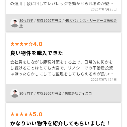
の運用手段に回してレバレッジを効かせられるのが魅力
だと感じています。 中でも、reonsyは物件のストックの
2026年07月25日
数や、サポート体制が特に充実していると感じました。
30代前半
/
年収1000万円台
/
HRガバナンス・リーダーズ株式会
諸費用の内訳や必要な理由、他社との比較(●●という項
社
目が他社より高いが、それが妥当な理由など)がわかると
安心して決められた。
4.0
良い物件を購入できた
会社員をしながら節税対策をする上で、日常的に何かを
し続けることはとても大変で、リノシーでの不動産投資
はほったらかしにしても監理をしてもらえるのが良いと
思った。物件は複数かつ分散して持つことで災害などの
2026年07月24日
リスクも考慮している。
30代前半
/
年収1600万円台
/
株式会社ディスコ
5.0
かなりいい物件を紹介してもらいました！