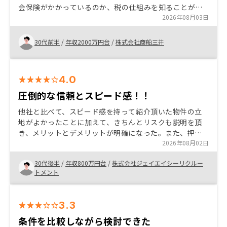
会保険がかかっているのか、税の仕組みを知ることがで
きた。 それによって、物件を運用する事により、どれだ
2026年08月03日
け節税効果があるのかをリノシーで知ることができた。
30代前半
/
年収2000万円台
/
株式会社商船三井
4.0
圧倒的な信頼とスピード感！！
他社と比べて、スピード感を持って紹介頂いた物件の立
地がよかったことに加えて、きちんとリスクも説明を頂
き、メリットとデメリットが明確になった。また、押し
売りもなく担当者自身も物件を持っていることから、今
2026年08月02日
後購入を考える上で参考になりました。
30代後半
/
年収800万円台
/
株式会社ジェイエイシーリクルー
トメント
3.3
条件を比較しながら検討できた