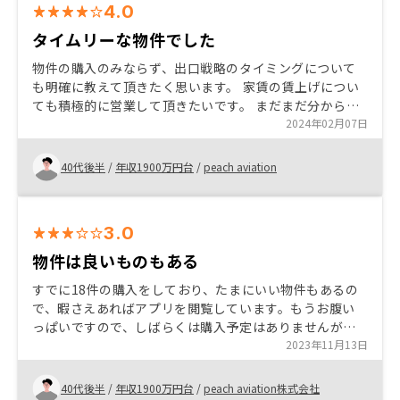
4.0
タイムリーな物件でした
物件の購入のみならず、出口戦略のタイミングについて
も明確に教えて頂きたく思います。 家賃の賃上げについ
ても積極的に営業して頂きたいです。 まだまだ分からな
いことが沢山ありますので、購入後のサポートを期待し
2024年02月07日
ます。
40代後半
/
年収1900万円台
/
peach aviation
3.0
物件は良いものもある
すでに18件の購入をしており、たまにいい物件もあるの
で、暇さえあればアプリを閲覧しています。もうお腹い
っぱいですので、しばらくは購入予定はありませんが、
今後の運用についてはお付き合いしないといけないので
2023年11月13日
よろしく。 仕事が個人任せになっていて、対応の遅延が
目立ちます。組織として業務にあたるようにするべきで
40代後半
/
年収1900万円台
/
peach aviation株式会社